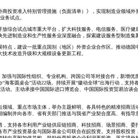
外商投资准入特别管理措施（负面清单）》，实现制造业领域外资
池业务试点。
开放综合试点城市重大平台，扩大科技服务、电信服务、医疗健
快先进制造业和生产性服务业深度融合，探索建设服务型制造集
展特点，建设一批重点国别（地区）外资企业合作区。推动德国
大技术改造升级和大规模设备更新工程。
划，加强与国际性组织、专业机构、跨国公司等对接合作，新增优
办“海客圆桌会”活动22场。持续开展“徽动全球”出海行动，支
引活动。主动承接中国国际进口博览会、中国国际投资贸易洽谈会
点领域、重点市场主体，举办主题鲜明、各具特色的精准招商活
期编制并向各市、省有关部门推送与我省产业契合度高、有指导意
措，支持各市利用产业链供应链招商、科技招商、场景招商、委
各市产业投资基金与国际基金公司联合在皖投资。支持股权投资
资转向高附加值并购。鼓励外商投资企业利润再投资，落实境外