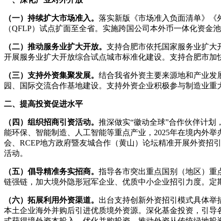
（一）持续扩大市场准入。
落实新版《市场准入负面清单》《
（QFLP）试点扩面至全省。实施跨国公司本外币一体化资金
（二）推动服务业扩大开放。
支持合肥市依托国家服务业扩大
开展服务业扩大开放综合试点城市标准化建设。支持合肥市加
（三）支持外资集聚发展。
结合我省外资主要来源地和产业发
园、国际交流合作基地建设。支持外资企业积极参与制造业重
二、提高投资促进水平
（四）组织招商引资活动。
推深做实“徽动全球”合作伙伴计
能环保、智能制造、人工智能等重点产业，2025年在境内外举
会、RCEP地方政府暨友城合作（黄山）论坛精准开展外资招
活动。
（五）倡导精准务实招商。
指导各市突出重点国别（地区）重
链强链，加大境外隐形冠军企业、优质中小企业招引力度。定
（六）拓展利用外资渠道。
出台支持创新外资招引模式具体举
本土企业海外并购后引进优质境外资源。深化基金投资，引导
式获得境外资本投入。优化并购投资，推动外资从传统绿地投