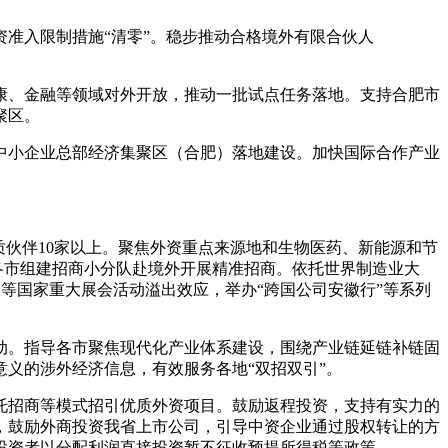
准入限制措施“清零”。稳步推动合格境外有限合伙人
康、金融等领域对外开放，推动一批试点任务落地。支持合肥市
聚区。
中小企业总部经济集聚区（合肥）落地建设。加快国际合作产业
质伙伴10家以上。聚焦外资重点来源地和生物医药、新能源和节
持各市组建招商小分队赴境外开展精准招商。依托世界制造业大
等国家重大展会活动溢出效应，举办“跨国公司安徽行”等系列
动。指导各市聚焦现代化产业体系建设，围绕产业链延链补链固
义的涉外经济信息，有效服务各地“双招双引”。
托招商等模式招引优质外资项目。鼓励返程投资，支持有实力的
，鼓励外商投资我省上市公司，引导中资企业通过股权转让的方
投资者以分配利润直接投资暂不征收预提所得税等政策。