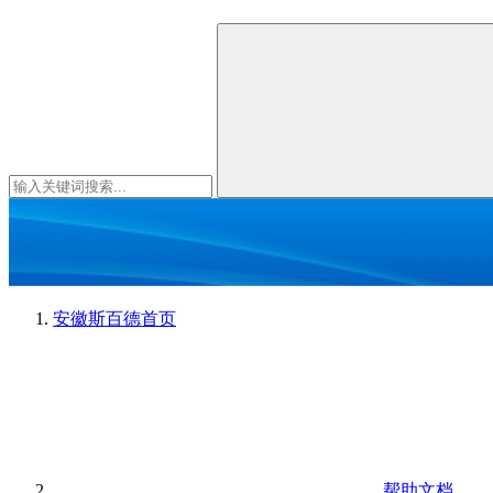
安徽斯百德
首页
帮助文档