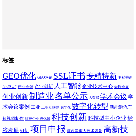
标签
SSL证书
GEO优化
专精特新
GEO营销
专精特新
人工智能
企业技术中心
产业创新
产业会议
“小巨人”
会议会展
制造业
名单公示
学术会议
创业创新
学
大数据
数字化转型
术会议案例
工业
新能源汽车
工业互联网
数字化
科技创新
科技型中小企业
经
短视频制作
科技企业孵化器
项目申报
高新技
济发展
钉钉
首台套重大技术装备