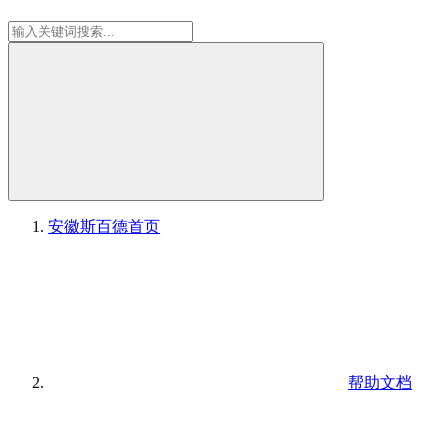
安徽斯百德
首页
帮助文档