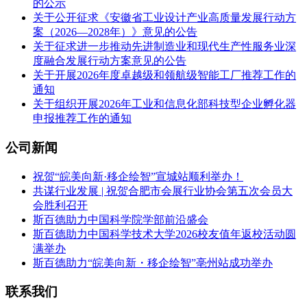
的公示
关于公开征求《安徽省工业设计产业高质量发展行动方
案（2026—2028年）》意见的公告
关于征求进一步推动先进制造业和现代生产性服务业深
度融合发展行动方案意见的公告
关于开展2026年度卓越级和领航级智能工厂推荐工作的
通知
关于组织开展2026年工业和信息化部科技型企业孵化器
申报推荐工作的通知
公司新闻
祝贺“皖美向新·移企绘智”宣城站顺利举办！
共谋行业发展 | 祝贺合肥市会展行业协会第五次会员大
会胜利召开
斯百德助力中国科学院学部前沿盛会
斯百德助力中国科学技术大学2026校友值年返校活动圆
满举办
斯百德助力“皖美向新・移企绘智”亳州站成功举办
联系我们