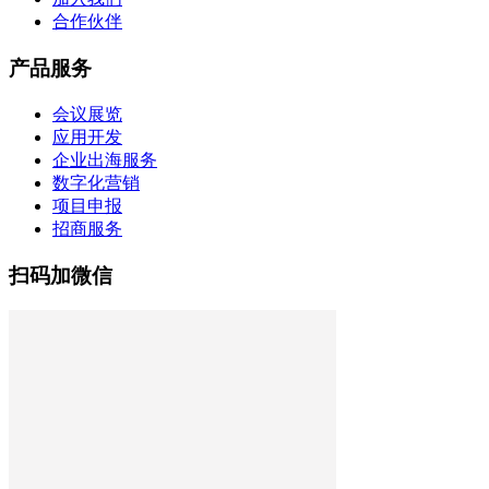
合作伙伴
产品服务
会议展览
应用开发
企业出海服务
数字化营销
项目申报
招商服务
扫码加微信