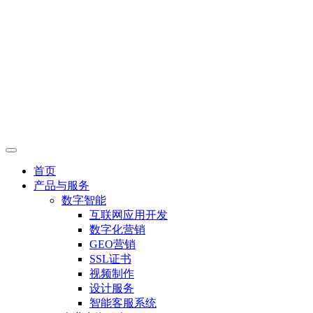
首页
产品与服务
数字智能
互联网应用开发
数字化营销
GEO营销
SSL证书
视频制作
设计服务
智能客服系统