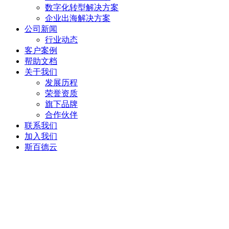
数字化转型解决方案
企业出海解决方案
公司新闻
行业动态
客户案例
帮助文档
关于我们
发展历程
荣誉资质
旗下品牌
合作伙伴
联系我们
加入我们
斯百德云