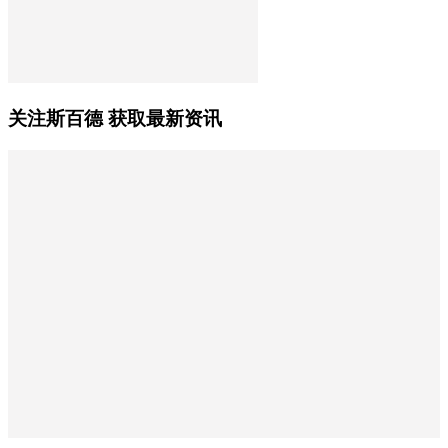
关注斯百德 获取最新资讯