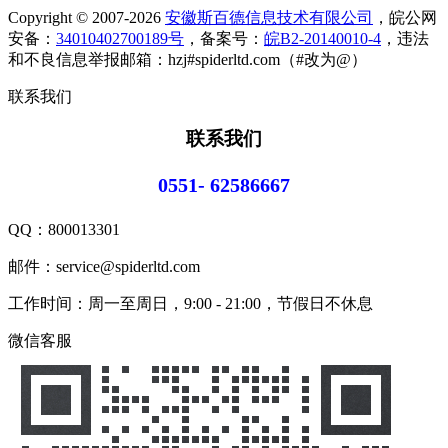
Copyright © 2007-2026
安徽斯百德信息技术有限公司
，皖公网
安备：
34010402700189号
，备案号：
皖B2-20140010-4
，违法
和不良信息举报邮箱：hzj#spiderltd.com（#改为@）
联系我们
联系我们
0551- 62586667
QQ：
800013301
邮件：service@spiderltd.com
工作时间：周一至周日，9:00 - 21:00，节假日不休息
微信客服