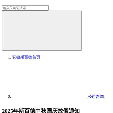
安徽斯百德
首页
公司新闻
2025年斯百德中秋国庆放假通知