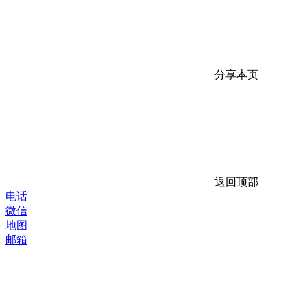
分享本页
返回顶部
电话
微信
地图
邮箱