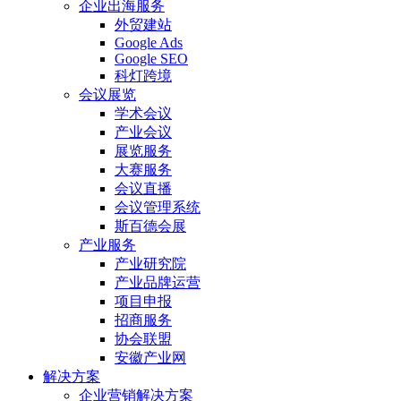
企业出海服务
外贸建站
Google Ads
Google SEO
科灯跨境
会议展览
学术会议
产业会议
展览服务
大赛服务
会议直播
会议管理系统
斯百德会展
产业服务
产业研究院
产业品牌运营
项目申报
招商服务
协会联盟
安徽产业网
解决方案
企业营销解决方案