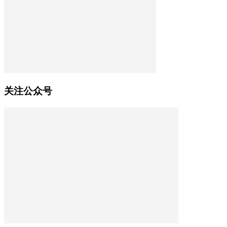
关注公众号