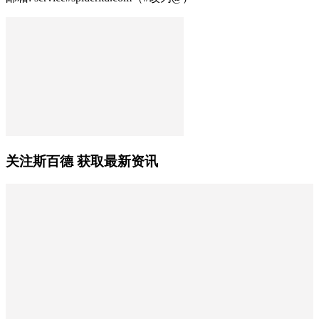
关注斯百德 获取最新资讯