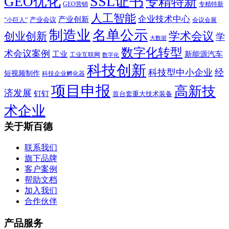
SSL证书
GEO优化
专精特新
GEO营销
专精特新
人工智能
企业技术中心
产业创新
产业会议
“小巨人”
会议会展
制造业
名单公示
学术会议
创业创新
学
大数据
数字化转型
术会议案例
工业
新能源汽车
工业互联网
数字化
科技创新
科技型中小企业
经
短视频制作
科技企业孵化器
项目申报
高新技
济发展
钉钉
首台套重大技术装备
术企业
关于斯百德
联系我们
旗下品牌
客户案例
帮助文档
加入我们
合作伙伴
产品服务