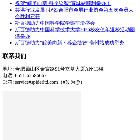
祝贺“皖美向新·移企绘智”宣城站顺利举办！
共谋行业发展 | 祝贺合肥市会展行业协会第五次会员大
会胜利召开
斯百德助力中国科学院学部前沿盛会
斯百德助力中国科学技术大学2026校友值年返校活动圆
满举办
斯百德助力“皖美向新・移企绘智”亳州站成功举办
联系我们
地址: 合肥蜀山区金寨路91号立基大厦A座13楼
电话: 0551-62586667
邮箱: service#spiderltd.com（#改为@）