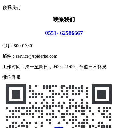
联系我们
联系我们
0551- 62586667
QQ：
800013301
邮件：service@spiderltd.com
工作时间：周一至周日，9:00 - 21:00，节假日不休息
微信客服