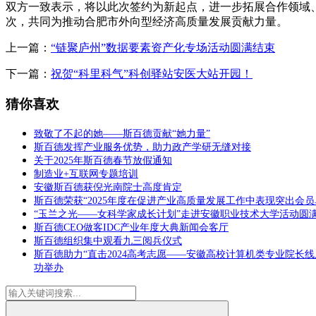
双方一致表示，将以此次签约为新起点，进一步拓展合作领域
次，共同为推动合肥市外向型经济高质量发展贡献力量。
上一篇：
“链聚庐州”数据要素资产化专场活动圆满结束
下一篇：
祝贺“科里科气”科创驿站安医大站开园！
猜你喜欢
致敬了不起的她——斯百德贡献“她力量”
斯百德发挥产业服务优势，助力政产学研无缝对接
关于2025年斯百德春节放假通知
制造业+互联网专题培训
安徽斯百德获倪光南院士高度肯定
斯百德荣获“2025年度在促进产业高质量发展工作中表现突出会员
“玉兰之光——女科学家成长计划”走进安徽职业技术大学活动圆
斯百德CEO做客IDC产业年度大典新闻会客厅
斯百德组织集中观看九三阅兵仪式
斯百德助力“直击2024高考志愿——安徽高校计算机类专业院长线
功举办