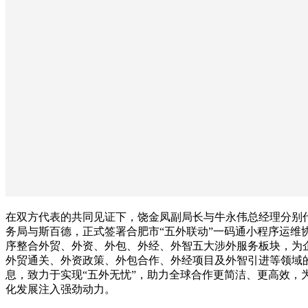
在双方代表的共同见证下，饶金凤副局长与牛永伟总经理分别
务局与斯百德，正式签署合肥市“五外联动”一码通小程序运维
序整合外贸、外资、外包、外经、外智五大涉外服务板块，为
外贸通关、外资政策、外包合作、外经项目及外智引进等领域
息，致力于实现“五外无忧”，助力全球合作更简洁、更高效，
化发展注入强劲动力。