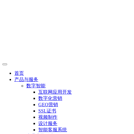
首页
产品与服务
数字智能
互联网应用开发
数字化营销
GEO营销
SSL证书
视频制作
设计服务
智能客服系统