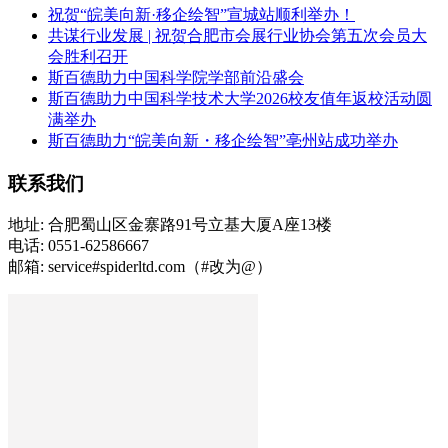
祝贺“皖美向新·移企绘智”宣城站顺利举办！
共谋行业发展 | 祝贺合肥市会展行业协会第五次会员大
会胜利召开
斯百德助力中国科学院学部前沿盛会
斯百德助力中国科学技术大学2026校友值年返校活动圆
满举办
斯百德助力“皖美向新・移企绘智”亳州站成功举办
联系我们
地址: 合肥蜀山区金寨路91号立基大厦A座13楼
电话: 0551-62586667
邮箱: service#spiderltd.com（#改为@）