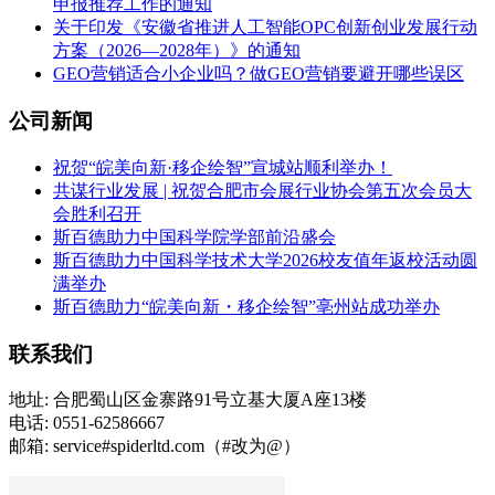
申报推荐工作的通知
关于印发《安徽省推进人工智能OPC创新创业发展行动
方案（2026—2028年）》的通知
GEO营销适合小企业吗？做GEO营销要避开哪些误区
公司新闻
祝贺“皖美向新·移企绘智”宣城站顺利举办！
共谋行业发展 | 祝贺合肥市会展行业协会第五次会员大
会胜利召开
斯百德助力中国科学院学部前沿盛会
斯百德助力中国科学技术大学2026校友值年返校活动圆
满举办
斯百德助力“皖美向新・移企绘智”亳州站成功举办
联系我们
地址: 合肥蜀山区金寨路91号立基大厦A座13楼
电话: 0551-62586667
邮箱: service#spiderltd.com（#改为@）