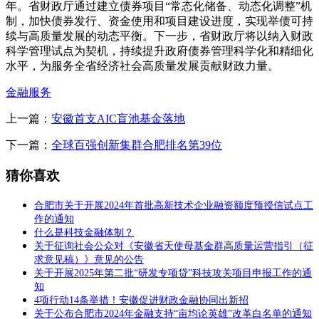
年。省财政厅通过建立债券项目“常态化储备、动态化调整”机
制，加快债券发行、资金使用和项目建设进度，实现举债可持
续与高质量发展的动态平衡。下一步，省财政厅将以纳入财政
科学管理试点为契机，持续提升政府债券管理科学化和精细化
水平，为服务全省经济社会高质量发展贡献财政力量。
金融服务
上一篇：
安徽首支AIC盲池基金落地
下一篇：
全球百强创新集群合肥排名第39位
猜你喜欢
合肥市关于开展2024年首批高新技术企业融资额度预授信试点工
作的通知
什么是科技金融体制？
关于征询社会公众对《安徽省天使母基金群高质量运营指引（征
求意见稿）》意见的公告
关于开展2025年第二批“研发专项贷”科技攻关项目申报工作的通
知
4项行动14条举措！安徽促进财政金融协同出新招
关于公布合肥市2024年金融支持“亩均论英雄”改革白名单的通知