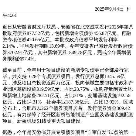
2025年9月4日 下
午4:28
近日从安徽省财政厅获悉，安徽省在北京成功发行2025年第八
批政府债券877.52亿元，包括新增专项债券456.87亿元、再融
资专项债券420.65亿元。本批次政府债券平均发行利率
2.14%，平均发行期限13.69年。今年安徽省已累计发行政府债
券3702.91亿元，其中新增债券1849.78亿元，完成全年新增债
务限额的97.4%。
截至目前，全年用于项目建设的新增专项债券已全部发行完
毕，共支持1628个专项债券项目，发行债券总额1345.59亿
元，涉及项目总投资近两万亿元。投向领域主要包括市政和产
业园区基础设施319.59亿元、占比23.75%，收购存量闲置土地
和新增土地储备282.51亿元、占比21%，交通基础设施192.56
亿元、占比14.31%，社会事业187.36亿元、占比13.92%。区域
分布上，合肥市以262个债券项目居首，发行债券资金369.42
亿元，有力保障了经开区新桥智能制造产业园及基础设施配套
项目、新桥机场S1线等重大项目建设。
据悉，今年是安徽省开展专项债券项目“自审自发”试点的第一