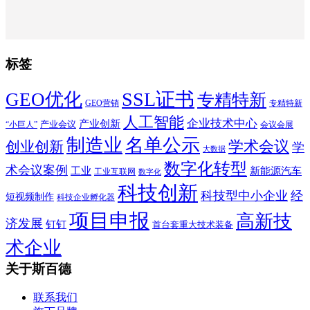
标签
SSL证书
GEO优化
专精特新
GEO营销
专精特新
人工智能
企业技术中心
产业创新
产业会议
“小巨人”
会议会展
制造业
名单公示
学术会议
创业创新
学
大数据
数字化转型
术会议案例
工业
新能源汽车
工业互联网
数字化
科技创新
科技型中小企业
经
短视频制作
科技企业孵化器
项目申报
高新技
济发展
钉钉
首台套重大技术装备
术企业
关于斯百德
联系我们