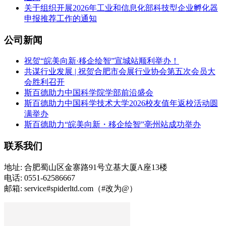
关于组织开展2026年工业和信息化部科技型企业孵化器
申报推荐工作的通知
公司新闻
祝贺“皖美向新·移企绘智”宣城站顺利举办！
共谋行业发展 | 祝贺合肥市会展行业协会第五次会员大
会胜利召开
斯百德助力中国科学院学部前沿盛会
斯百德助力中国科学技术大学2026校友值年返校活动圆
满举办
斯百德助力“皖美向新・移企绘智”亳州站成功举办
联系我们
地址: 合肥蜀山区金寨路91号立基大厦A座13楼
电话: 0551-62586667
邮箱: service#spiderltd.com（#改为@）