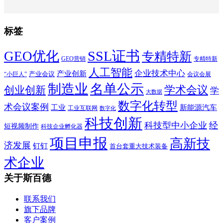
标签
SSL证书
GEO优化
专精特新
GEO营销
专精特新
人工智能
企业技术中心
产业创新
产业会议
“小巨人”
会议会展
制造业
名单公示
学术会议
创业创新
学
大数据
数字化转型
术会议案例
工业
新能源汽车
工业互联网
数字化
科技创新
科技型中小企业
经
短视频制作
科技企业孵化器
项目申报
高新技
济发展
钉钉
首台套重大技术装备
术企业
关于斯百德
联系我们
旗下品牌
客户案例