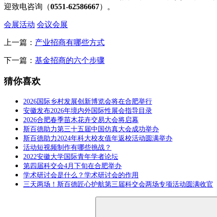
迎致电咨询（
0551-62586667
）。
会展活动
会议会展
上一篇：
产业招商有哪些方式
下一篇：
基金招商的六个步骤
猜你喜欢
2026国际乡村发展创新博览会将在合肥举行
安徽发布2026年境内外国际性展会指导目录
2026合肥春季苗木花卉交易大会将启幕
斯百德助力第三十五届中国仿真大会成功举办
斯百德助力2024年科大校友值年返校活动圆满举办
活动短视频制作有哪些挑战？
2022安徽大学国际青年学者论坛
第四届科交会4月下旬在合肥举办
学术研讨会是什么？学术研讨会的作用
三天两场！斯百德匠心护航第三届科交会两场专项活动圆满收官