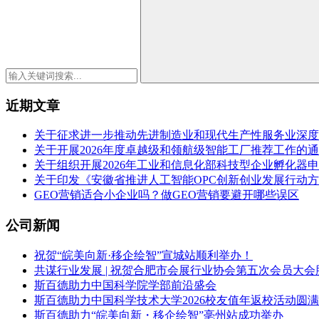
近期文章
关于征求进一步推动先进制造业和现代生产性服务业深度
关于开展2026年度卓越级和领航级智能工厂推荐工作的
关于组织开展2026年工业和信息化部科技型企业孵化器
关于印发《安徽省推进人工智能OPC创新创业发展行动方案（
GEO营销适合小企业吗？做GEO营销要避开哪些误区
公司新闻
祝贺“皖美向新·移企绘智”宣城站顺利举办！
共谋行业发展 | 祝贺合肥市会展行业协会第五次会员大会
斯百德助力中国科学院学部前沿盛会
斯百德助力中国科学技术大学2026校友值年返校活动圆
斯百德助力“皖美向新・移企绘智”亳州站成功举办