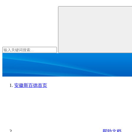
安徽斯百德
首页
帮助文档