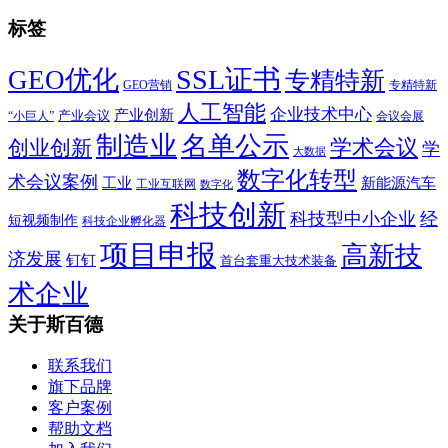
标签
SSL证书
GEO优化
专精特新
GEO营销
专精特新
人工智能
企业技术中心
产业创新
产业会议
“小巨人”
会议会展
制造业
名单公示
学术会议
创业创新
学
大数据
数字化转型
术会议案例
工业
新能源汽车
工业互联网
数字化
科技创新
科技型中小企业
经
短视频制作
科技企业孵化器
项目申报
高新技
济发展
钉钉
首台套重大技术装备
术企业
关于斯百德
联系我们
旗下品牌
客户案例
帮助文档