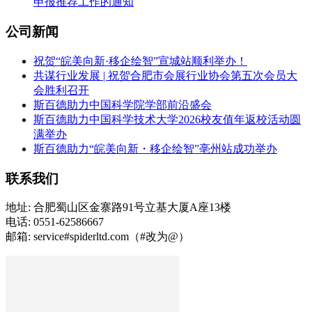
申报推荐工作的通知
公司新闻
祝贺“皖美向新·移企绘智”宣城站顺利举办！
共谋行业发展 | 祝贺合肥市会展行业协会第五次会员大
会胜利召开
斯百德助力中国科学院学部前沿盛会
斯百德助力中国科学技术大学2026校友值年返校活动圆
满举办
斯百德助力“皖美向新・移企绘智”亳州站成功举办
联系我们
地址: 合肥蜀山区金寨路91号立基大厦A座13楼
电话: 0551-62586667
邮箱: service#spiderltd.com（#改为@）