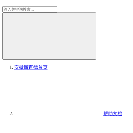
安徽斯百德
首页
帮助文档