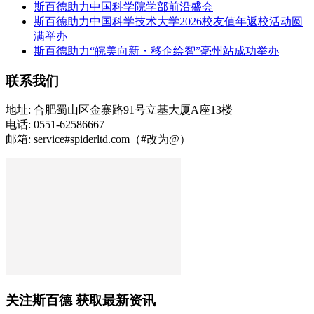
斯百德助力中国科学院学部前沿盛会
斯百德助力中国科学技术大学2026校友值年返校活动圆
满举办
斯百德助力“皖美向新・移企绘智”亳州站成功举办
联系我们
地址: 合肥蜀山区金寨路91号立基大厦A座13楼
电话: 0551-62586667
邮箱: service#spiderltd.com（#改为@）
关注斯百德 获取最新资讯