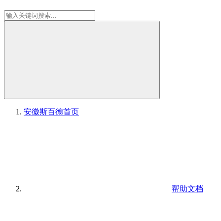
安徽斯百德
首页
帮助文档