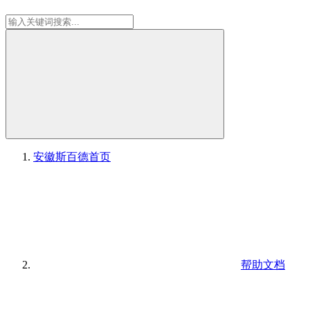
安徽斯百德
首页
帮助文档