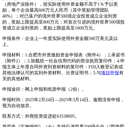
（房地产业除外），按实际使用外资金额不高于1％予以奖
励，单个企业最高600万元人民币（其中奖励管理团队
40%）；对已落户的境外世界500强企业投资成立企业到资
的，奖励上限提高至800万元；对首次引进的境外世界500强投
资成立企业到资的，奖励上限提高至1000万元。
申报条件：企业上一年度实际使用外资金额500万美元及以
上。
申报材料：1.合肥市外资激励资金申报表（附件4）；2.承诺书
（附件2）；3.加载统一社会信用代码的营业执照复印件；4.申
报主体上年度合同外资到资材料的复印件：FDI入账登记表或
其他法律认可的实到外资材料、出资证明书；5.与
项目申报
有
关的其他材料。
申报途径：网上申报和纸质申报（2份）。
申报时间：2025年2月24日—2025年3月14日。逾期没有申报，
视为自动放弃。
联系方式：外商投资促进处63538695。
第四条《实施细则》（十）支持引进世界500强企业（“即申即