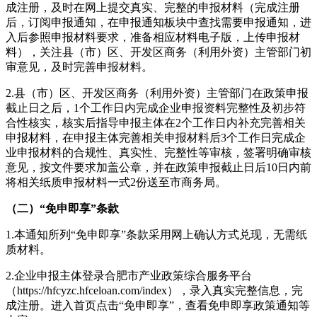
成注册，及时在网上提交真实、完整的申报材料（完成注册
后，订阅申报通知，在申报通知板块中查找需要申报通知，进
入后参照申报材料要求，准备相应材料电子版，上传申报材
料），关注县（市）区、开发区商务（利用外资）主管部门初
审意见，及时完善申报材料。
2.县（市）区、开发区商务（利用外资）主管部门在政策申报
截止日之后，1个工作日内完成企业申报资料完整性及初步符
合性核实，核实后指导申报主体在2个工作日内补充完善相关
申报材料，在申报主体完善相关申报材料后3个工作日完成企
业申报材料的合规性、真实性、完整性等审核，签署明确审核
意见，按文件要求加盖公章，并在政策申报截止日后10日内前
将相关纸质申报材料一式2份送至市商务局。
（二）“免申即享”条款
1.本通知所列“免申即享”条款采用网上确认方式兑现，无需纸
质材料。
2.企业申报主体登录合肥市产业政策综合服务平台
（https://hfcyzc.hfceloan.com/index），录入真实完整信息，完
成注册。进入首页点击“免申即享”，查看免申即享政策通知等