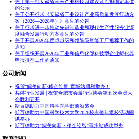
关于第一批安徽省未来产业科技园建设试点拟确定单位
的公示
关于公开征求《安徽省工业设计产业高质量发展行动方
案（2026—2028年）》意见的公告
关于征求进一步推动先进制造业和现代生产性服务业深
度融合发展行动方案意见的公告
关于开展2026年度卓越级和领航级智能工厂推荐工作的
通知
关于组织开展2026年工业和信息化部科技型企业孵化器
申报推荐工作的通知
公司新闻
祝贺“皖美向新·移企绘智”宣城站顺利举办！
共谋行业发展 | 祝贺合肥市会展行业协会第五次会员大
会胜利召开
斯百德助力中国科学院学部前沿盛会
斯百德助力中国科学技术大学2026校友值年返校活动圆
满举办
斯百德助力“皖美向新・移企绘智”亳州站成功举办
联系我们