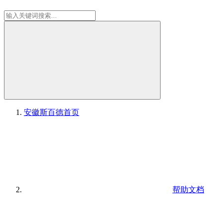
安徽斯百德
首页
帮助文档