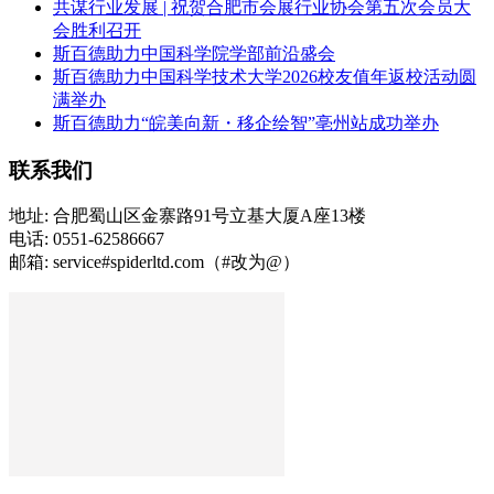
共谋行业发展 | 祝贺合肥市会展行业协会第五次会员大
会胜利召开
斯百德助力中国科学院学部前沿盛会
斯百德助力中国科学技术大学2026校友值年返校活动圆
满举办
斯百德助力“皖美向新・移企绘智”亳州站成功举办
联系我们
地址: 合肥蜀山区金寨路91号立基大厦A座13楼
电话: 0551-62586667
邮箱: service#spiderltd.com（#改为@）