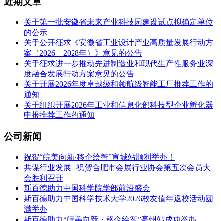
近期文章
关于第一批安徽省未来产业科技园建设试点拟确定单位
的公示
关于公开征求《安徽省工业设计产业高质量发展行动方
案（2026—2028年）》意见的公告
关于征求进一步推动先进制造业和现代生产性服务业深
度融合发展行动方案意见的公告
关于开展2026年度卓越级和领航级智能工厂推荐工作的
通知
关于组织开展2026年工业和信息化部科技型企业孵化器
申报推荐工作的通知
公司新闻
祝贺“皖美向新·移企绘智”宣城站顺利举办！
共谋行业发展 | 祝贺合肥市会展行业协会第五次会员大
会胜利召开
斯百德助力中国科学院学部前沿盛会
斯百德助力中国科学技术大学2026校友值年返校活动圆
满举办
斯百德助力“皖美向新・移企绘智”亳州站成功举办