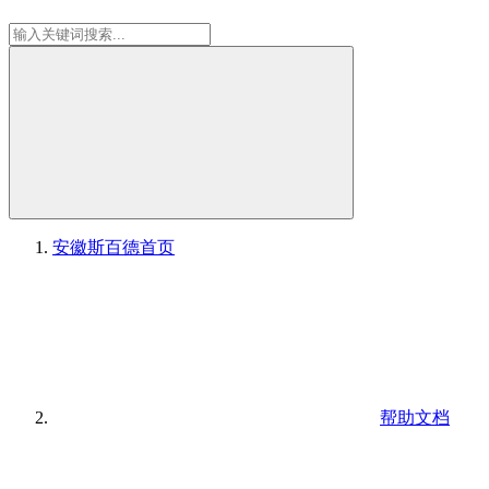
安徽斯百德
首页
帮助文档