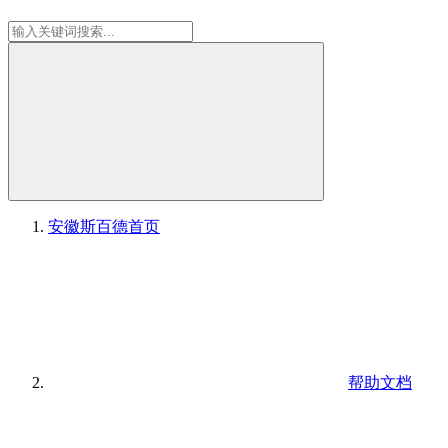
安徽斯百德
首页
帮助文档