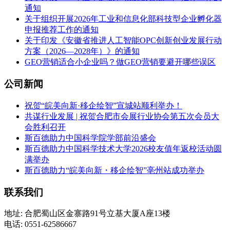
通知
关于组织开展2026年工业和信息化部科技型企业孵化器
申报推荐工作的通知
关于印发《安徽省推进人工智能OPC创新创业发展行动
方案（2026—2028年）》的通知
GEO营销适合小企业吗？做GEO营销要避开哪些误区
公司新闻
祝贺“皖美向新·移企绘智”宣城站顺利举办！
共谋行业发展 | 祝贺合肥市会展行业协会第五次会员大
会胜利召开
斯百德助力中国科学院学部前沿盛会
斯百德助力中国科学技术大学2026校友值年返校活动圆
满举办
斯百德助力“皖美向新・移企绘智”亳州站成功举办
联系我们
地址: 合肥蜀山区金寨路91号立基大厦A座13楼
电话: 0551-62586667