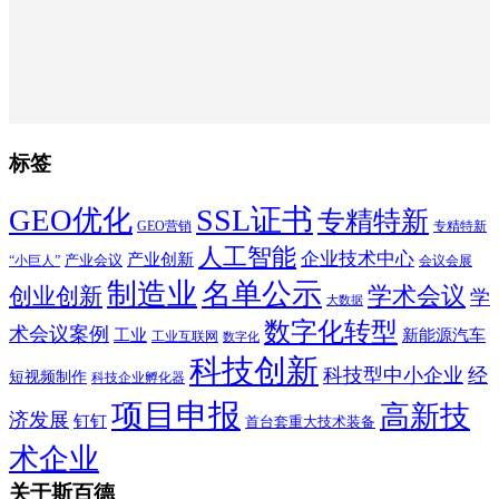
标签
SSL证书
GEO优化
专精特新
GEO营销
专精特新
人工智能
企业技术中心
产业创新
产业会议
“小巨人”
会议会展
制造业
名单公示
学术会议
创业创新
学
大数据
数字化转型
术会议案例
工业
新能源汽车
工业互联网
数字化
科技创新
科技型中小企业
经
短视频制作
科技企业孵化器
项目申报
高新技
济发展
钉钉
首台套重大技术装备
术企业
关于斯百德