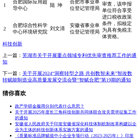
合肥国际应用超
合肥市事业单
审查，该申报
1
陆 坤
导中心
位登记管理局
单位符合享受
进口税收政策
条件，拟核定
合肥综合性科学
安徽省事业单
刘文清
2
为具有免税主
中心环境研究院
位登记管理局
体资格。
科技创新
上一篇：
芜湖市关于开展重点领域专利优先审查推荐工作的通
知
下一篇：
关于开展2024“洞察转型之路 共创数智未来”智改数
转赋能制造业高质量发展交流会暨“智赋合肥”第19期的通知
猜你喜欢
政产学研金服用分别代表什么意思？
关于开展2025年度长三角科技创新共同体联合攻关需求征集工作
的通知
安徽省人民政府关于印发安徽省深化科技体制机制改革构建以企
业为主体的科技创新体系实施方案的通知
《质量标准品牌赋值中小企业专项行动（2023-2025年）》印发