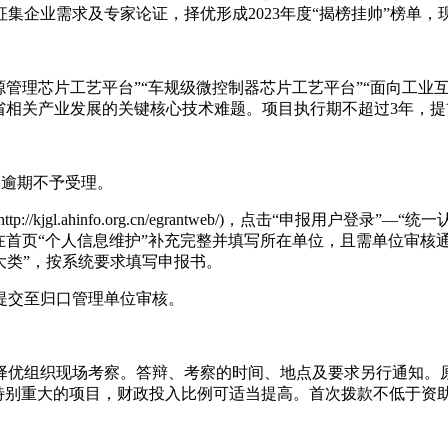
集企业需求及专家论证，择优形成2023年度“揭榜挂帅”榜单
源管理芯片工艺平台”“车规级微控制器芯片工艺平台”“面向工业
省相关产业发展的关键核心技术难题。项目执行期不超过3年，
00，逾期不予受理。
tp://kjgl.ahinfo.org.cn/egrantweb/)，点击“申
在首页“个人信息维护”补充完整并填写所在单位，且需单位审核通
重大类”，按系统要求填写申报书。
提交至归口管理单位审核。
择优组织现场考察。答辩、考察的时间、地点及要求另行通知。原
；特别重大的项目，财政投入比例可适当提高。首次拨款不低于资助