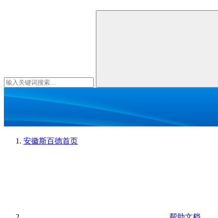
安徽斯百德
首页
帮助文档