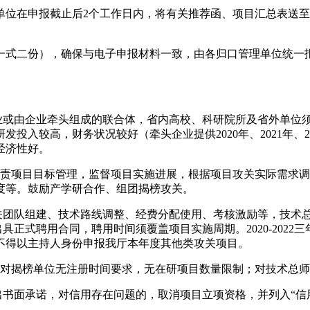
位在申报截止后2个工作日内，将有关推荐函、项目汇总表送至
一式二份），确保与电子申报材料一致，由各归口管理单位统一
企业或由企业牵头组成的联合体，省内高校、科研院所及省外单位
投入较高，财务状况较好（牵头企业提供2020年、2021年、
经济性好。
任，负责项目目标管理，监督项目实施进展，根据项目攻关实际需
度等。鼓励产学研合作、组团揭榜攻关。
攻关团队组建、技术路线调整、经费分配使用、考核激励等，技术
出具正式聘用合同，聘用时间须覆盖项目实施周期。2020-202
不得以主持人身份申报我厅本年度其他类攻关项目。
身”，对揭榜单位无注册时间要求，无在研项目数量限制；对技术总
出书面承诺，对信用存在问题的，取消项目立项资格，并列入“信用