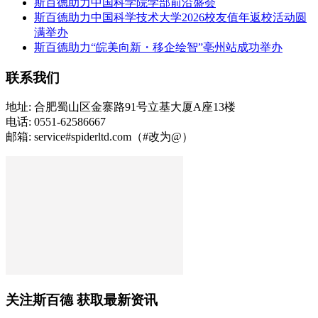
斯百德助力中国科学院学部前沿盛会
斯百德助力中国科学技术大学2026校友值年返校活动圆
满举办
斯百德助力“皖美向新・移企绘智”亳州站成功举办
联系我们
地址: 合肥蜀山区金寨路91号立基大厦A座13楼
电话: 0551-62586667
邮箱: service#spiderltd.com（#改为@）
关注斯百德 获取最新资讯