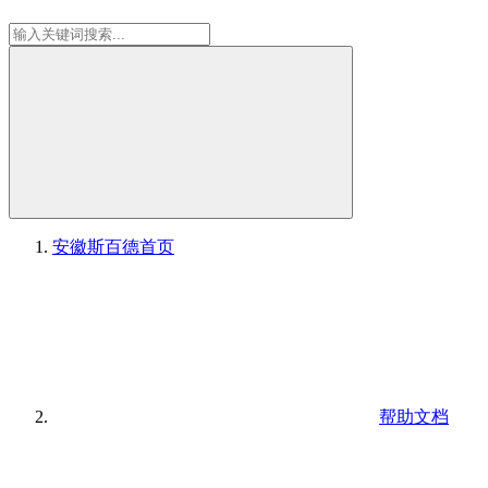
安徽斯百德
首页
帮助文档