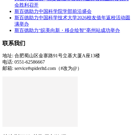
会胜利召开
斯百德助力中国科学院学部前沿盛会
斯百德助力中国科学技术大学2026校友值年返校活动圆
满举办
斯百德助力“皖美向新・移企绘智”亳州站成功举办
联系我们
地址: 合肥蜀山区金寨路91号立基大厦A座13楼
电话: 0551-62586667
邮箱: service#spiderltd.com（#改为@）