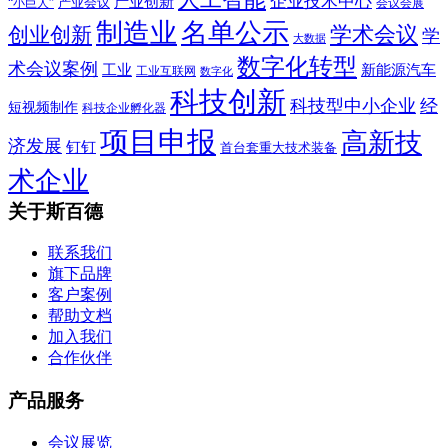
企业技术中心
产业创新
产业会议
“小巨人”
会议会展
制造业
名单公示
学术会议
创业创新
学
大数据
数字化转型
术会议案例
工业
新能源汽车
工业互联网
数字化
科技创新
科技型中小企业
经
短视频制作
科技企业孵化器
项目申报
高新技
济发展
钉钉
首台套重大技术装备
术企业
关于斯百德
联系我们
旗下品牌
客户案例
帮助文档
加入我们
合作伙伴
产品服务
会议展览