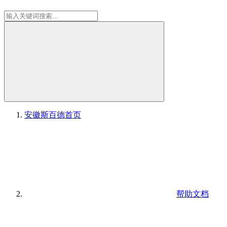
安徽斯百德
首页
帮助文档