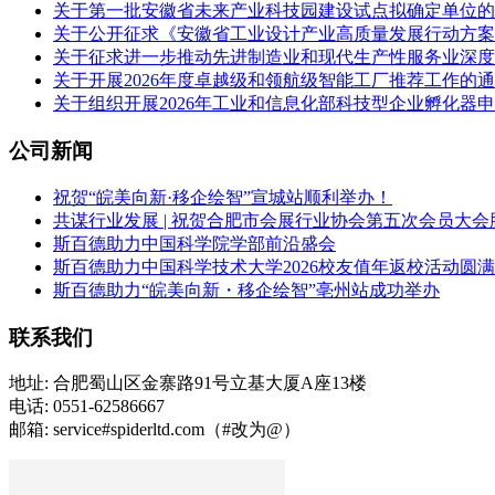
关于第一批安徽省未来产业科技园建设试点拟确定单位的
关于公开征求《安徽省工业设计产业高质量发展行动方案（2
关于征求进一步推动先进制造业和现代生产性服务业深度
关于开展2026年度卓越级和领航级智能工厂推荐工作的
关于组织开展2026年工业和信息化部科技型企业孵化器
公司新闻
祝贺“皖美向新·移企绘智”宣城站顺利举办！
共谋行业发展 | 祝贺合肥市会展行业协会第五次会员大会
斯百德助力中国科学院学部前沿盛会
斯百德助力中国科学技术大学2026校友值年返校活动圆
斯百德助力“皖美向新・移企绘智”亳州站成功举办
联系我们
地址: 合肥蜀山区金寨路91号立基大厦A座13楼
电话: 0551-62586667
邮箱: service#spiderltd.com（#改为@）