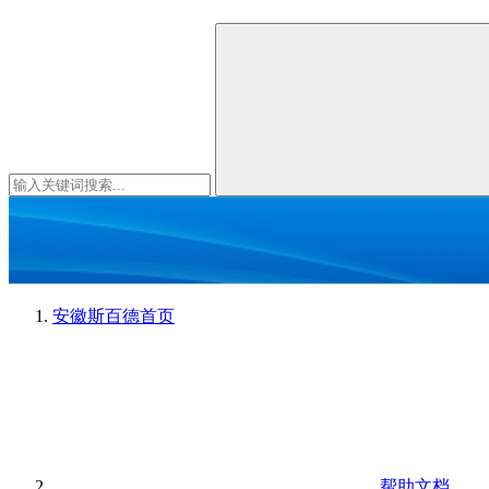
安徽斯百德
首页
帮助文档