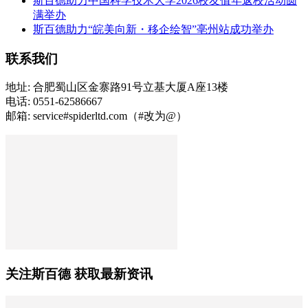
斯百德助力中国科学技术大学2026校友值年返校活动圆
满举办
斯百德助力“皖美向新・移企绘智”亳州站成功举办
联系我们
地址: 合肥蜀山区金寨路91号立基大厦A座13楼
电话: 0551-62586667
邮箱: service#spiderltd.com（#改为@）
关注斯百德 获取最新资讯