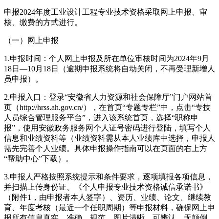
申报2024年度工业设计工程专业技术资格采取网上申报、审
核、缴费的方式进行。
（一）网上申报
1.申报时间：个人网上申报及所在单位审核时间为2024年9月
18日—10月18日（逾期申报系统将自动关闭，不再受理新增人
员申报）。
2.申报入口：登录“安徽省人力资源和社会保障厅”门户网站首
页（http://hrss.ah.gov.cn/），在首页“专题专栏”中，点击“专技
人员综合管理服务平台”，进入该系统首页，选择“职称申
报”，使用安徽政务服务网个人证号密码进行登陆，填写个人
信息和业绩资料等（业绩资料需从本人业绩库中选择，申报人
需先完善个人业绩。具体申报操作指南可以在页面的右上方
“帮助中心”下载）。
3.申报人严格按照系统提示和条件要求，逐项填报各项信息，
并扫描上传身份证、《个人申报专业技术资格诚信承诺书》
（附件1，由申报者本人签字）、资历、业绩、论文、继续教
育、年度考核（最近一个任职周期）等申报材料，确保网上申
报所有信息真实、准确、规范，图片清晰、可辨认、无颠倒。