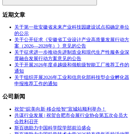
近期文章
关于第一批安徽省未来产业科技园建设试点拟确定单位
的公示
关于公开征求《安徽省工业设计产业高质量发展行动方
案（2026—2028年）》意见的公告
关于征求进一步推动先进制造业和现代生产性服务业深
度融合发展行动方案意见的公告
关于开展2026年度卓越级和领航级智能工厂推荐工作的
通知
关于组织开展2026年工业和信息化部科技型企业孵化器
申报推荐工作的通知
公司新闻
祝贺“皖美向新·移企绘智”宣城站顺利举办！
共谋行业发展 | 祝贺合肥市会展行业协会第五次会员大
会胜利召开
斯百德助力中国科学院学部前沿盛会