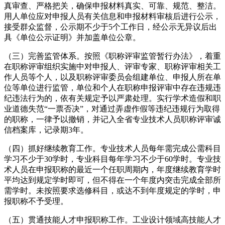
真审查、严格把关，确保申报材料真实、可靠、规范、整洁。
用人单位应对申报人员有关信息和申报材料审核后进行公示，
接受群众监督，公示期不少于5个工作日，经公示无异议后出
具《单位公示证明》并加盖单位公章。
（三）完善监管体系。按照《职称评审监管暂行办法》，着重
在职称评审组织实施中对申报人、评审专家、职称评审相关工
作人员等个人，以及职称评审委员会组建单位、申报人所在单
位等单位进行监管，单位和个人在职称申报评审中存在违规违
纪违法行为的，依有关规定予以严肃处理。实行学术造假和职
业道德失范“一票否决”，对通过弄虚作假等违纪违规行为取得
的职称，一律予以撤销，并记入全省专业技术人员职称评审诚
信档案库，记录期3年。
（四）抓好继续教育工作。专业技术人员每年需完成公需科目
学习不少于30学时，专业科目每年学习不少于60学时。专业技
术人员在申报职称的最近一个任职周期内，年度继续教育学时
平均达到规定学时即可，但不得在一个年度内突击完成全部所
需学时。未按照要求选修科目，或达不到年度规定的学时，申
报职称不予受理。
（五）贯通技能人才申报职称工作。工业设计领域高技能人才