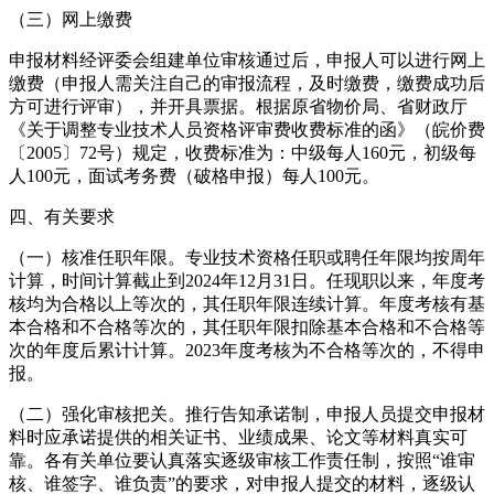
（三）网上缴费
申报材料经评委会组建单位审核通过后，申报人可以进行网上
缴费（申报人需关注自己的审报流程，及时缴费，缴费成功后
方可进行评审），并开具票据。根据原省物价局、省财政厅
《关于调整专业技术人员资格评审费收费标准的函》（皖价费
〔2005〕72号）规定，收费标准为：中级每人160元，初级每
人100元，面试考务费（破格申报）每人100元。
四、有关要求
（一）核准任职年限。专业技术资格任职或聘任年限均按周年
计算，时间计算截止到2024年12月31日。任现职以来，年度考
核均为合格以上等次的，其任职年限连续计算。年度考核有基
本合格和不合格等次的，其任职年限扣除基本合格和不合格等
次的年度后累计计算。2023年度考核为不合格等次的，不得申
报。
（二）强化审核把关。推行告知承诺制，申报人员提交申报材
料时应承诺提供的相关证书、业绩成果、论文等材料真实可
靠。各有关单位要认真落实逐级审核工作责任制，按照“谁审
核、谁签字、谁负责”的要求，对申报人提交的材料，逐级认