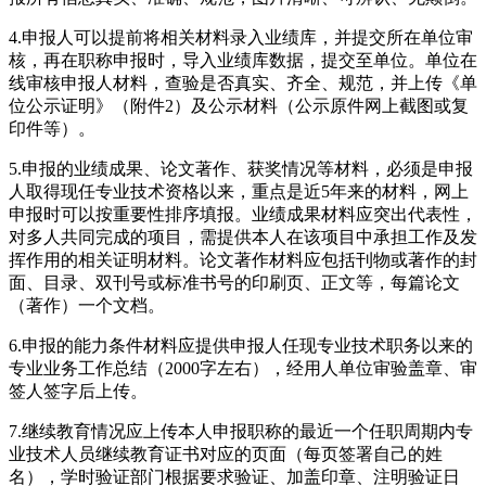
4.申报人可以提前将相关材料录入业绩库，并提交所在单位审
核，再在职称申报时，导入业绩库数据，提交至单位。单位在
线审核申报人材料，查验是否真实、齐全、规范，并上传《单
位公示证明》（附件2）及公示材料（公示原件网上截图或复
印件等）。
5.申报的业绩成果、论文著作、获奖情况等材料，必须是申报
人取得现任专业技术资格以来，重点是近5年来的材料，网上
申报时可以按重要性排序填报。业绩成果材料应突出代表性，
对多人共同完成的项目，需提供本人在该项目中承担工作及发
挥作用的相关证明材料。论文著作材料应包括刊物或著作的封
面、目录、双刊号或标准书号的印刷页、正文等，每篇论文
（著作）一个文档。
6.申报的能力条件材料应提供申报人任现专业技术职务以来的
专业业务工作总结（2000字左右），经用人单位审验盖章、审
签人签字后上传。
7.继续教育情况应上传本人申报职称的最近一个任职周期内专
业技术人员继续教育证书对应的页面（每页签署自己的姓
名），学时验证部门根据要求验证、加盖印章、注明验证日