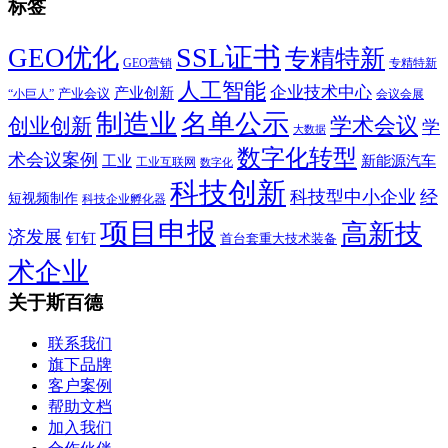
标签
SSL证书
GEO优化
专精特新
GEO营销
专精特新
人工智能
企业技术中心
产业创新
产业会议
“小巨人”
会议会展
制造业
名单公示
学术会议
创业创新
学
大数据
数字化转型
术会议案例
工业
新能源汽车
工业互联网
数字化
科技创新
科技型中小企业
经
短视频制作
科技企业孵化器
项目申报
高新技
济发展
钉钉
首台套重大技术装备
术企业
关于斯百德
联系我们
旗下品牌
客户案例
帮助文档
加入我们