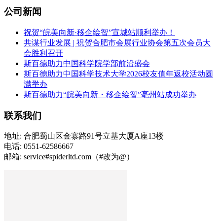
公司新闻
祝贺“皖美向新·移企绘智”宣城站顺利举办！
共谋行业发展 | 祝贺合肥市会展行业协会第五次会员大
会胜利召开
斯百德助力中国科学院学部前沿盛会
斯百德助力中国科学技术大学2026校友值年返校活动圆
满举办
斯百德助力“皖美向新・移企绘智”亳州站成功举办
联系我们
地址: 合肥蜀山区金寨路91号立基大厦A座13楼
电话: 0551-62586667
邮箱: service#spiderltd.com（#改为@）