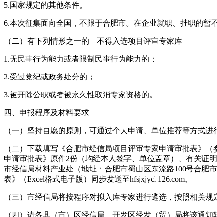
5.国家规定的其他条件。
6.本次征集面向全国，不限于合肥市。在企业就职、挂职的暂
（二）有下列情形之一的，不得入选项目评审专家库：
1.无民事行为能力或者限制民事行为能力的；
2.受过党纪或政务处分的；
3.被开除公职或者被永久性取消专家资格的。
四、申报程序及材料要求
（一）坚持自愿的原则，可通过个人申请、单位推荐等方式进
（二）下载填写《合肥市经信局项目评审专家申请审批表》（参见
申请审批表》原件2份（均经本人签字、单位盖章）、有关证
市经信局材料产业处（地址：合肥市蜀山区东流路100号合肥市政
表》（Excel格式电子版）同步发送至hfsjxjycl 126.com。
（三）市经信局将按程序对拟入库专家进行遴选，按照相关规
（四）请各县（市）区经信局，开发区经发（贸）局将该通知