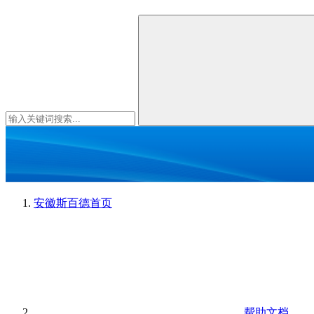
安徽斯百德
首页
帮助文档