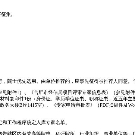
不征集。
行，院士优先选用。由单位推荐的，应事先征得被推荐人同意。
附件1）、《合肥市经信局项目评审专家信息表》（参见附件2）
明材料复印件1份（身份证、学历学位证书、职称证书，近五年主
务大楼B座1415室）。《专家申请审批表》（PDF扫描件及W
定和工作程序确定入库专家名单。
转告辖区内有关高等院校、科研院所、行业组织、事业单位等，