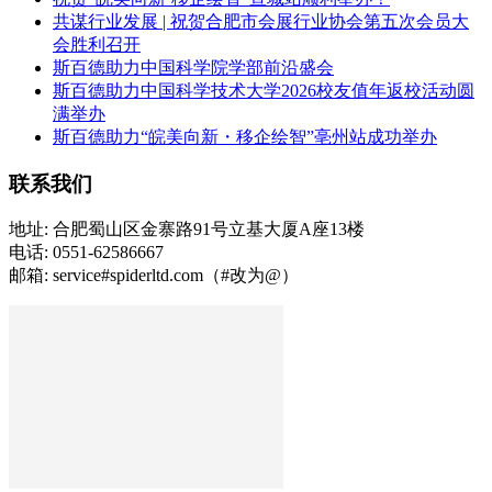
共谋行业发展 | 祝贺合肥市会展行业协会第五次会员大
会胜利召开
斯百德助力中国科学院学部前沿盛会
斯百德助力中国科学技术大学2026校友值年返校活动圆
满举办
斯百德助力“皖美向新・移企绘智”亳州站成功举办
联系我们
地址: 合肥蜀山区金寨路91号立基大厦A座13楼
电话: 0551-62586667
邮箱: service#spiderltd.com（#改为@）