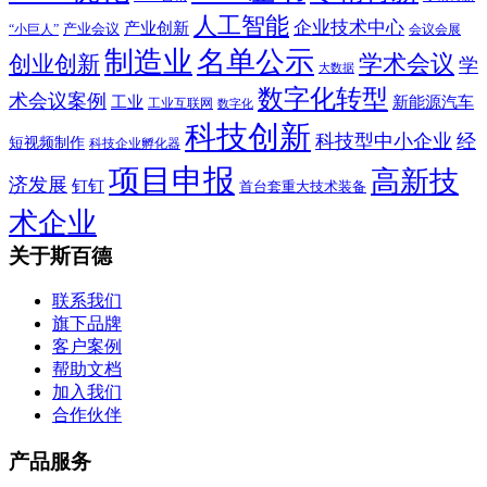
人工智能
企业技术中心
产业创新
产业会议
“小巨人”
会议会展
制造业
名单公示
学术会议
创业创新
学
大数据
数字化转型
术会议案例
工业
新能源汽车
工业互联网
数字化
科技创新
科技型中小企业
经
短视频制作
科技企业孵化器
项目申报
高新技
济发展
钉钉
首台套重大技术装备
术企业
关于斯百德
联系我们
旗下品牌
客户案例
帮助文档
加入我们
合作伙伴
产品服务