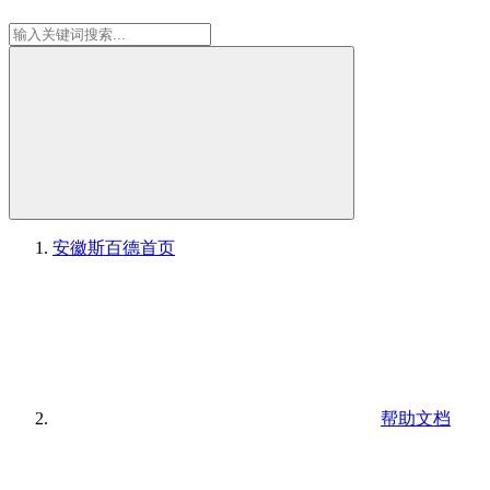
安徽斯百德
首页
帮助文档