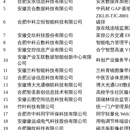
4
合肥安永信息科技有限公司
安永数据库加密系统
5
安徽言合数据科技有限公司
中药材 GAP 基
ZKLH-TJC-8
6
合肥中科立恒智能科技有限公司
碳排
放在线连续监测
7
安徽交欣科技股份有限公司
富煌公共交通 ER
8
合肥中科云数科技有限公司
智能电力管理平
9
安徽交控信息产业有限公司
合宁智慧高速 V1.
安徽产业互联数据智能创新中心有限
科创产业服务平
10
公司
11
安徽兰科智能科技有限公司
兰科胃镜图像早癌
12
合肥云诊信息科技有限公司
中医舌诊体质辨识
13
安徽博大光通物联科技有限公司
博大光通GHI数
14
合肥智圣新创信息技术有限公司
高校学生社区服务
15
安徽云图空间信息科技有限公司
国储林综合监管
16
竹叶科技有限公司
统一门户管理系统 
17
合肥市中科同宇环保科技有限公司
同宇轻量化 Web3
18
安徽徽远成电气科技股份有限公司
用电调节终端设备
19
合肥脑纹科技有限公司
磁共振影像处理