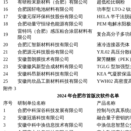
15
有研粉末新材料（合肥）有限公司
超低松比铜粉
16
合肥国轩电池材料有限公司
功率型 LTO-2
17
安徽元琛环保科技股份有限公司
HELA 半干法
18
合肥动量守恒绿色能源有限公司
PEM 电解水
雷特玛（合肥）感压粘合涂层材料有
复合高分子多功
19
限公司
20
合肥汇智新材料科技有限公司
液冷连接器壳体
21
合肥源元科技股份有限公司
YJL02 高压
22
安徽普朗膜技术有限公司
聚芳醚酮（PE
23
安徽徽风新型合成材料有限公司
TGLG 型加强
24
安徽科昂新材料科技有限公司
KEA 气凝胶保
25
安徽尚欣晶工新材料科技有限公司
YWH02 高密
附件 3
2024 年合肥市首版次软件名单
序号
研制单位名称
产品名称
1
合肥中科深谷科技发展有限公司
控制与仿真系统(中
2
安徽冠盾科技有限公司
融合量子密钥的
3
安徽中科中涣信息技术有限公司
中涣信息智慧公交