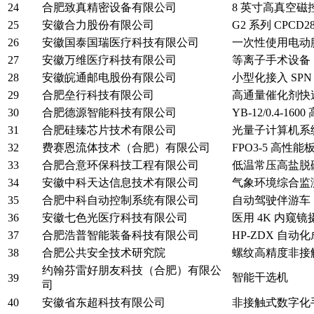
24
合肥致真精密设备有限公司
8 英寸高真空磁
25
安徽合力股份有限公司
G2 系列 CPCD
26
安徽国泰国瑞医疗科技有限公司
一次性使用电动
27
安徽万维医疗科技有限公司
等离子手术设备
28
安徽皖通邮电股份有限公司
小型化接入 SPN
29
合肥垒行科技有限公司
高通量催化剂快
30
合肥德源智能科技有限公司
YB-12/0.4-1
31
合肥硅臻芯片技术有限公司
光量子计算机系
32
费赛恩流体技术（合肥）有限公司
FPO3-5 高性
33
合肥合意环保科技工程有限公司
低温常压高盐脱
34
安徽中科天达信息技术有限公司
气象环境综合监
35
合肥中科自动控制系统有限公司
自动驾驶伴游车
36
安徽七色光医疗科技有限公司
医用 4K 内窥
37
合肥浩普智能装备科技有限公司
HP-ZDX 自动
38
合肥公共安全技术研究院
螺纹高精度非接
约翰芬雷好朋友科技（合肥）有限公
智能干选机
39
司
40
安徽省东超科技有限公司
非接触式数字化