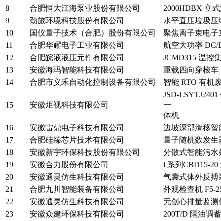
8
合肥恒大江海泵业股份有限公司
2000HDBX 
9
劲旅环境科技股份有限公司
水平直压垃圾压缩成
10
国仪量子技术（合肥）股份有限公司
聚焦离子束电子束
11
合肥华耀电子工业有限公司
航空大功率 DC/
12
合肥皖液液压元件有限公司
JCMD315 温
13
安徽海玛智能科技有限公司
重载四向穿梭车
14
合肥市义禾自动化控制设备有限公司
智能 RTO 有
JSD-LSYTJ
15
安徽炬视科技有限公司
一
体机
16
安徽雷鼎电子科技有限公司
边坡深部滑移智
17
合肥硅臻芯片技术有限公司
量子随机数发生
18
安徽新宇环保科技股份有限公司
分散式智能污水处
19
安徽合力股份有限公司
i 系列CBD15
20
安徽通灵仿生科技有限公司
气囊式体外反搏
21
合肥九川智能装备有限公司
外观检查机 F5-2
22
安徽通灵仿生科技有限公司
无创心排量监测
23
安徽众建环保科技有限公司
200T/D 隔油