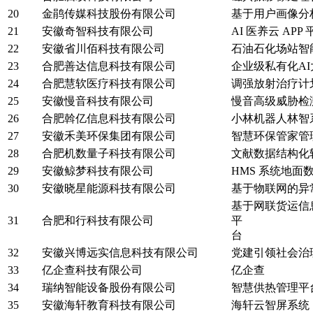
20
金鹃传媒科技股份有限公司
基于用户画像分析
21
安徽奇智科技有限公司
AI 医养云 APP 
22
安徽省川佰科技有限公司
石油石化场站智
23
合肥善达信息科技有限公司
企业级私有化AI大
24
合肥慧软医疗科技有限公司
调强放射治疗计划系
25
安徽慢音科技有限公司
慢音高级威胁检测
26
合肥斡亿信息科技有限公司
小林机器人林智系
27
安徽禾美环保集团有限公司
智慧环保管家管理
28
合肥机数量子科技有限公司
文献数据结构化软件
29
安徽鲸梦科技有限公司
HMS 系统地面
30
安徽晓星能源科技有限公司
基于物联网的异常
基于网联货运信
31
合肥和行科技有限公司
平
台
32
安徽兴博远实信息科技有限公司
党建引领社会治理
33
亿企查科技有限公司
亿企查
34
瑞纳智能设备股份有限公司
智慧供热管理平台 
35
安徽海轩教育科技有限公司
海轩云智屏系统