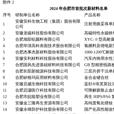
附件 2
2024 年合肥市首批次新材料名单
序号
研制单位名称
产品名称
安徽安科生物工程（集团）股份有限
注射用曲妥珠单
1
公司
2
安徽龙磁科技股份有限公司
高磁特性永磁铁
3
合肥旭阳铝颜料有限公司
XYC-Ⅱ型高耐
4
合肥华清高科表面技术股份有限公司
氢燃料及锂电新
5
合肥杰事杰新材料股份有限公司
1000-1200
6
安徽安利材料科技股份有限公司
汽车内饰用水性
7
合肥国风先进基础材料科技有限公司
GB 型精密线路
8
合肥长阳新能源科技有限公司
三层共挤干法单
9
合肥矽格玛应用材料有限公司
金合金键合丝
10
安徽启威生物科技有限公司
蓝杉®埃芙莫拉
11
合肥启灏医疗科技有限公司
可降解膨胀止血
12
合肥市皖能塑业有限公司
再生 HIPS/PA
13
安徽金三隆再生资源有限公司
高纯度氧化镨钕
14
安徽永锋防护科技股份有限公司
国产化高性能改性