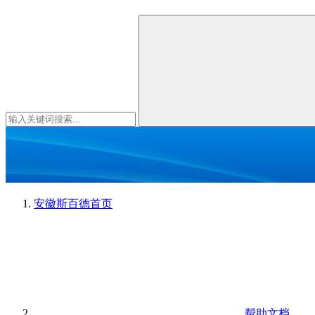
安徽斯百德
首页
帮助文档