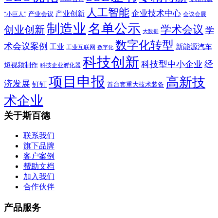
人工智能
企业技术中心
产业创新
产业会议
“小巨人”
会议会展
制造业
名单公示
学术会议
创业创新
学
大数据
数字化转型
术会议案例
工业
新能源汽车
工业互联网
数字化
科技创新
科技型中小企业
经
短视频制作
科技企业孵化器
项目申报
高新技
济发展
钉钉
首台套重大技术装备
术企业
关于斯百德
联系我们
旗下品牌
客户案例
帮助文档
加入我们
合作伙伴
产品服务