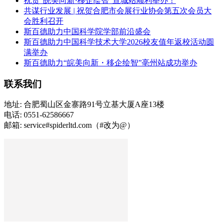
祝贺“皖美向新·移企绘智”宣城站顺利举办！
共谋行业发展 | 祝贺合肥市会展行业协会第五次会员大
会胜利召开
斯百德助力中国科学院学部前沿盛会
斯百德助力中国科学技术大学2026校友值年返校活动圆
满举办
斯百德助力“皖美向新・移企绘智”亳州站成功举办
联系我们
地址: 合肥蜀山区金寨路91号立基大厦A座13楼
电话: 0551-62586667
邮箱: service#spiderltd.com（#改为@）