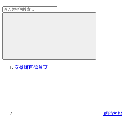
安徽斯百德
首页
帮助文档