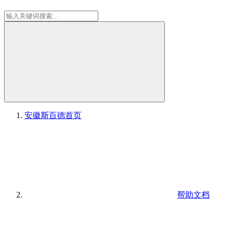
安徽斯百德
首页
帮助文档