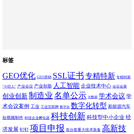
标签
SSL证书
GEO优化
专精特新
GEO营销
专精特新
人工智能
企业技术中心
产业创新
产业会议
“小巨人”
会议会展
制造业
名单公示
学术会议
创业创新
学
大数据
数字化转型
术会议案例
工业
新能源汽车
工业互联网
数字化
科技创新
科技型中小企业
经
短视频制作
科技企业孵化器
项目申报
高新技
济发展
钉钉
首台套重大技术装备