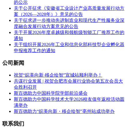
的公示
关于公开征求《安徽省工业设计产业高质量发展行动方
案（2026—2028年）》意见的公告
关于征求进一步推动先进制造业和现代生产性服务业深
度融合发展行动方案意见的公告
关于开展2026年度卓越级和领航级智能工厂推荐工作的
通知
关于组织开展2026年工业和信息化部科技型企业孵化器
申报推荐工作的通知
公司新闻
祝贺“皖美向新·移企绘智”宣城站顺利举办！
共谋行业发展 | 祝贺合肥市会展行业协会第五次会员大
会胜利召开
斯百德助力中国科学院学部前沿盛会
斯百德助力中国科学技术大学2026校友值年返校活动圆
满举办
斯百德助力“皖美向新・移企绘智”亳州站成功举办
联系我们