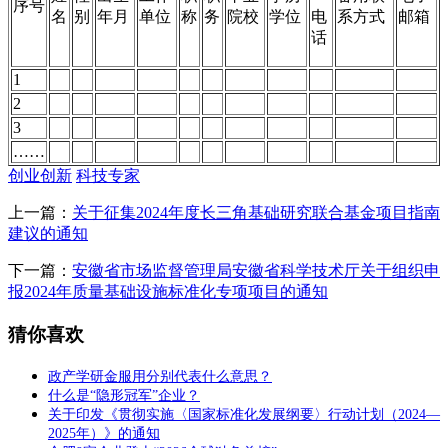
序号
名
别
年月
单位
称
务
院校
学位
电
系方式
邮箱
话
1
2
3
……
创业创新
科技专家
上一篇：
关于征集2024年度长三角基础研究联合基金项目指南
建议的通知
下一篇：
安徽省市场监督管理局安徽省科学技术厅关于组织申
报2024年质量基础设施标准化专项项目的通知
猜你喜欢
政产学研金服用分别代表什么意思？
什么是“隐形冠军”企业？
关于印发《贯彻实施〈国家标准化发展纲要〉行动计划（2024—
2025年）》的通知