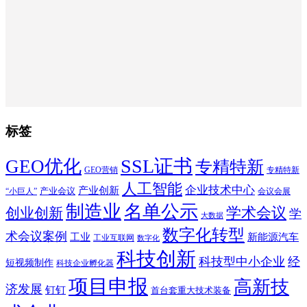
标签
SSL证书
GEO优化
专精特新
GEO营销
专精特新
人工智能
企业技术中心
产业创新
产业会议
“小巨人”
会议会展
制造业
名单公示
学术会议
创业创新
学
大数据
数字化转型
术会议案例
工业
新能源汽车
工业互联网
数字化
科技创新
科技型中小企业
经
短视频制作
科技企业孵化器
项目申报
高新技
济发展
钉钉
首台套重大技术装备