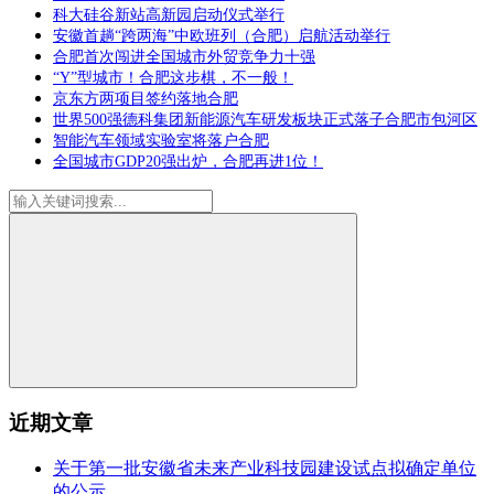
科大硅谷新站高新园启动仪式举行
安徽首趟“跨两海”中欧班列（合肥）启航活动举行
合肥首次闯进全国城市外贸竞争力十强
“Y”型城市！合肥这步棋，不一般！
京东方两项目签约落地合肥
世界500强德科集团新能源汽车研发板块正式落子合肥市包河区
智能汽车领域实验室将落户合肥
全国城市GDP20强出炉，合肥再进1位！
近期文章
关于第一批安徽省未来产业科技园建设试点拟确定单位
的公示