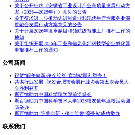
关于公开征求《安徽省工业设计产业高质量发展行动方
案（2026—2028年）》意见的公告
关于征求进一步推动先进制造业和现代生产性服务业深
度融合发展行动方案意见的公告
关于开展2026年度卓越级和领航级智能工厂推荐工作的
通知
关于组织开展2026年工业和信息化部科技型企业孵化器
申报推荐工作的通知
公司新闻
祝贺“皖美向新·移企绘智”宣城站顺利举办！
共谋行业发展 | 祝贺合肥市会展行业协会第五次会员大
会胜利召开
斯百德助力中国科学院学部前沿盛会
斯百德助力中国科学技术大学2026校友值年返校活动圆
满举办
斯百德助力“皖美向新・移企绘智”亳州站成功举办
联系我们