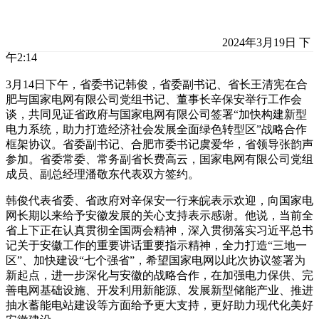
2024年3月19日 下
午2:14
3月14日下午，省委书记韩俊，省委副书记、省长王清宪在合
肥与国家电网有限公司党组书记、董事长辛保安举行工作会
谈，共同见证省政府与国家电网有限公司签署“加快构建新型
电力系统，助力打造经济社会发展全面绿色转型区”战略合作
框架协议。省委副书记、合肥市委书记虞爱华，省领导张韵声
参加。省委常委、常务副省长费高云，国家电网有限公司党组
成员、副总经理潘敬东代表双方签约。
韩俊代表省委、省政府对辛保安一行来皖表示欢迎，向国家电
网长期以来给予安徽发展的关心支持表示感谢。他说，当前全
省上下正在认真贯彻全国两会精神，深入贯彻落实习近平总书
记关于安徽工作的重要讲话重要指示精神，全力打造“三地一
区”、加快建设“七个强省”，希望国家电网以此次协议签署为
新起点，进一步深化与安徽的战略合作，在加强电力保供、完
善电网基础设施、开发利用新能源、发展新型储能产业、推进
抽水蓄能电站建设等方面给予更大支持，更好助力现代化美好