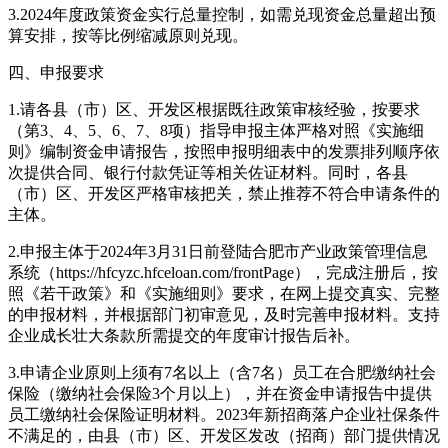
3.2024年度政策资金实行总量控制，如需兑现资金总量超出预
算安排，按等比例缩减原则兑现。
四、申报要求
1.请各县（市）区、开发区根据既往政策审核经验，按要求
（第3、4、5、6、7、8项）指导申报主体严格对照《实施细
则》编制资金申请报告，按照申报明细表中的发票排列顺序依
次提供合同、银行付款凭证等相关佐证材料。同时，各县
（市）区、开发区严格审核把关，禁止推荐不符合申请条件的
主体。
2.申报主体于2024年3月31日前登陆合肥市产业政策管理信息
系统（https://hfcyzc.hfceloan.com/frontPage），完成注册后，按
照《若干政策》和《实施细则》要求，在网上提交真实、完整
的申报材料，并根据部门初审意见，及时完善申报材料。支持
企业成长壮大条款所需提交的年度审计报告后补。
3.申请企业原则上须有7名以上（含7名）员工在合肥缴纳社会
保险（缴纳社会保险3个月以上），并在资金申请报告中提供
员工缴纳社会保险证明材料。2023年新招商落户企业社保条件
不满足的，由县（市）区、开发区发改（招商）部门提供情况