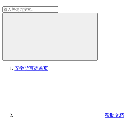
安徽斯百德
首页
帮助文档