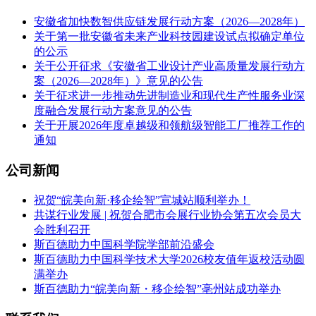
安徽省加快数智供应链发展行动方案（2026—2028年）
关于第一批安徽省未来产业科技园建设试点拟确定单位
的公示
关于公开征求《安徽省工业设计产业高质量发展行动方
案（2026—2028年）》意见的公告
关于征求进一步推动先进制造业和现代生产性服务业深
度融合发展行动方案意见的公告
关于开展2026年度卓越级和领航级智能工厂推荐工作的
通知
公司新闻
祝贺“皖美向新·移企绘智”宣城站顺利举办！
共谋行业发展 | 祝贺合肥市会展行业协会第五次会员大
会胜利召开
斯百德助力中国科学院学部前沿盛会
斯百德助力中国科学技术大学2026校友值年返校活动圆
满举办
斯百德助力“皖美向新・移企绘智”亳州站成功举办