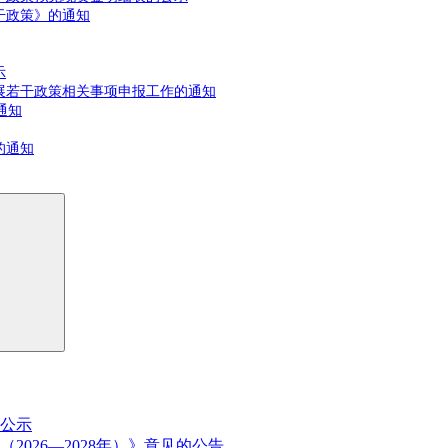
干政策》的通知
示
发展若干政策相关事项申报工作的通知
通知
的通知
公示
026—2028年）》意见的公告