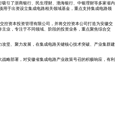
期发行吸引了浙商银行、民生理财、渤海银行、中银理财等多家省内
专项用于出资设立集成电路相关领域基金，重点支持集成电路领
徽交控资本投资管理有限公司，并将交控资本公司打造为安徽交
作主业，专注于不同领域、阶段的投资业务，重点聚焦综合交
力攻坚、聚力发展，在集成电路关键核心技术突破、产业集群建
大战略部署，对安徽省集成电路产业政策号召的积极响应，有利