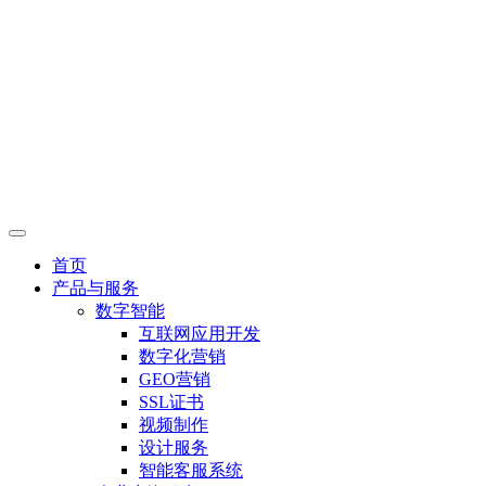
首页
产品与服务
数字智能
互联网应用开发
数字化营销
GEO营销
SSL证书
视频制作
设计服务
智能客服系统