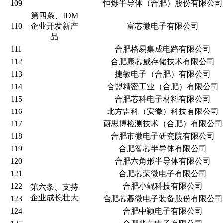
109
恒烁半导体（合肥）股份有限公司
第四条、IDM
110
企业开发新产
富芯微电子有限公司
品
111
合肥格易集成电路有限公司
112
合肥康芯威存储技术有限公司
113
捷敏电子（合肥）有限公司
114
合盟精密工业（合肥）有限公司
115
合肥芯科电子材料有限公司
116
北方雷科（安徽）科技有限公司
117
蔚思博检测技术（合肥）有限公司
118
合肥市微电子研究院有限公司
119
合肥智芯半导体有限公司
120
合肥六角形半导体有限公司
121
合肥芯荣微电子有限公司
122
合肥小鲲科技有限公司
第六条、支持
企业成长壮大
123
合肥芯碁微电子装备股份有限公司
124
合肥中颖电子有限公司