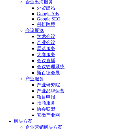
企业出海服务
外贸建站
Google Ads
Google SEO
科灯跨境
会议展览
学术会议
产业会议
展览服务
大赛服务
会议直播
会议管理系统
斯百德会展
产业服务
产业研究院
产业品牌运营
项目申报
招商服务
协会联盟
安徽产业网
解决方案
企业营销解决方案