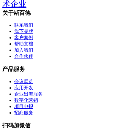
术企业
关于斯百德
联系我们
旗下品牌
客户案例
帮助文档
加入我们
合作伙伴
产品服务
会议展览
应用开发
企业出海服务
数字化营销
项目申报
招商服务
扫码加微信