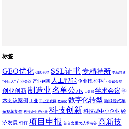
标签
SSL证书
GEO优化
专精特新
GEO营销
专精特新
人工智能
企业技术中心
产业创新
产业会议
“小巨人”
会议会展
制造业
名单公示
学术会议
创业创新
学
大数据
数字化转型
术会议案例
工业
新能源汽车
工业互联网
数字化
科技创新
科技型中小企业
经
短视频制作
科技企业孵化器
项目申报
高新技
济发展
钉钉
首台套重大技术装备