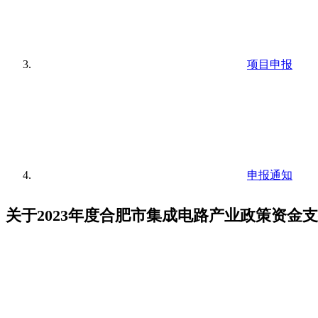
项目申报
申报通知
关于2023年度合肥市集成电路产业政策资金