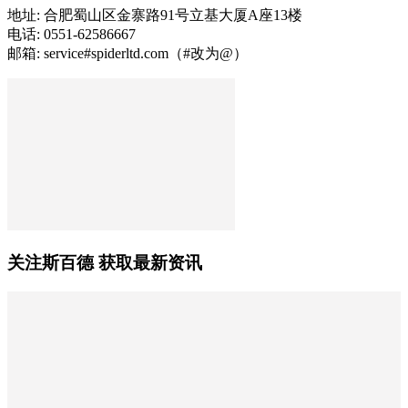
地址: 合肥蜀山区金寨路91号立基大厦A座13楼
电话: 0551-62586667
邮箱: service#spiderltd.com（#改为@）
关注斯百德 获取最新资讯