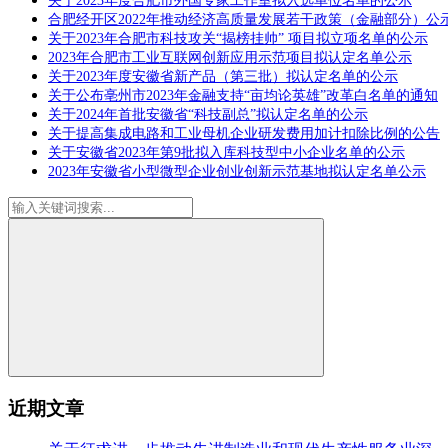
关于2023年度合肥市外国专家工作室拟入选单位名单的公示
合肥经开区2022年推动经济高质量发展若干政策（金融部分）公
关于2023年合肥市科技攻关“揭榜挂帅” 项目拟立项名单的公示
2023年合肥市工业互联网创新应用示范项目拟认定名单公示
关于2023年度安徽省新产品（第三批）拟认定名单的公示
关于公布亳州市2023年金融支持“亩均论英雄”改革白名单的通知
关于2024年首批安徽省“科技副总”拟认定名单的公示
关于提高集成电路和工业母机企业研发费用加计扣除比例的公告
关于安徽省2023年第9批拟入库科技型中小企业名单的公示
2023年安徽省小型微型企业创业创新示范基地拟认定名单公示
近期文章