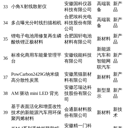
安徽国科仪器
高端装
新产
小角X射线散射仪
33
科技有限公司
备
品
合肥埃科光电
高端装
新产
34
多点曝光分时线扫描相机
科技股份有限
备
品
公司
锂电子电池用修复再生磷
合肥国轩电池
新产
新材料
35
酸铁锂正极材料
材料有限公司
品
新能源
标准化商用车能量管理平
安徽锐能科技
汽车和
新产
36
台
有限公司
智能网
品
联汽车
PowCarbon2429G纳米级
安徽黑猫新材
新产
新材料
37
高分散性炭黑
料有限公司
品
安徽芯瑞达科
新型显
新产
38
AM 驱动 mini LED 背光
技股份有限公
示
品
司
基于表面活化和增蛋改性
会通新材料股
新技
39
技术的新能源汽车用环保
新材料
份有限公司
术
聚丙烯材料
安徽精一门科