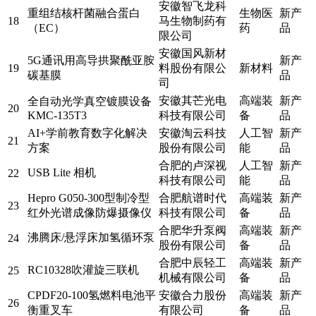
安徽智飞龙科
重组结核杆菌融合蛋白
生物医
新产
18
马生物制药有
（EC）
药
品
限公司
安徽国风新材
5G通讯用高导拱聚酰亚胺
新产
19
料股份有限公
新材料
碳基膜
品
司
安徽其芒光电
高端装
新产
全自动光学真空镀膜设备
20
KMC-135T3
科技有限公司
备
品
AI+学前教育数字化解决
安徽淘云科技
人工智
新产
21
方案
股份有限公司
能
品
合肥的卢深视
人工智
新产
USB Lite 相机
22
科技有限公司
能
品
Hepro G050-300型制冷型
合肥航谱时代
高端装
新产
23
红外光谱成像防爆摄像仪
科技有限公司
备
品
合肥华升泵阀
高端装
新产
沸腾床/悬浮床加氢循环泵
24
股份有限公司
备
品
合肥中辰轻工
高端装
新产
RC10328吹灌旋三联机
25
机械有限公司
备
品
CPDF20-100氢燃料电池平
安徽合力股份
高端装
新产
26
衡重叉车
有限公司
备
品