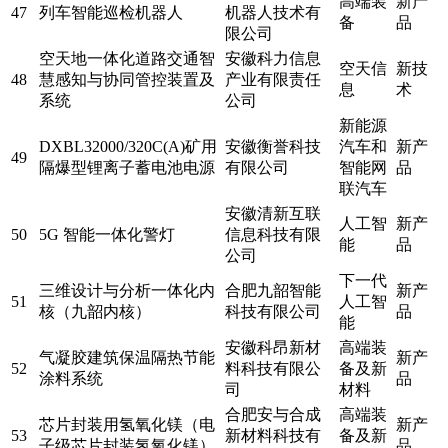
高端装
新产
47
列车智能巡检机器人
机器人技术有
备
品
限公司
空天地一体化道路交通智
安徽科力信息
空天信
新技
48
慧感知与协同管控装置及
产业有限责任
息
术
系统
公司
新能源
DXBL32000/320C(A)矿用
安徽衡誉科技
汽车和
新产
49
隔爆型锂离子蓄电池电源
有限公司
智能网
品
联汽车
安徽清新互联
人工智
新产
50
5G 智能一体化警灯
信息科技有限
能
品
公司
下一代
三维设计与分析一体化内
合肥九韶智能
新产
51
人工智
核（九韶内核）
科技有限公司
品
能
安徽科昂新材
高端装
气凝胶建筑保温隔热节能
新产
52
料科技有限公
备及新
涂料系统
品
司
材料
合肥安与合成
高端装
芯片封装用氢氧化镁（电
新产
53
新材料科技有
备及新
子级芯片封装氢氧化镁）
品