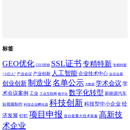
标签
SSL证书
GEO优化
专精特新
GEO营销
专精特新
人工智能
企业技术中心
产业创新
产业会议
“小巨人”
会议会展
制造业
名单公示
学术会议
创业创新
学
大数据
数字化转型
术会议案例
工业
新能源汽车
工业互联网
数字化
科技创新
科技型中小企业
经
短视频制作
科技企业孵化器
项目申报
高新技
济发展
钉钉
首台套重大技术装备
术企业