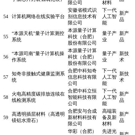
限公司
材料
安徽省模式识
下一代
新产
54
计算机网络在线实验平台
别信息技术有
人工智
品
限公司
能
本源量子计算
“本源天机”量子计算测控
量子产
新产
55
科技（合肥）
系统
业
品
股份有限公司
本源量子计算
“本源司南”量子计算机操
量子产
新技
56
科技（合肥）
作系统
业
术
股份有限公司
合肥中科知奇
下一代
知奇非接触式健康监测系
新技
57
信息科技有限
人工智
统
术
公司
能
合肥中科立恒
下一代
火电高精度碳排放连续在
新产
58
智能科技有限
人工智
线检测系统
品
公司
能
合肥安与合成
高端装
高透明插层材料（高透明
新产
59
新材料科技有
备及新
镁铝水滑石）
品
限公司
材料
华彩（合肥）
先进光
新产