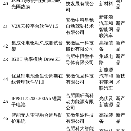
JEM-J系列手性矩阵防眩
新产
40
技发展有限公
新材料
光隔热膜
品
司
新能源
安徽中科星驰
汽车和
新产
V2X云控平台软件V1.5
自动驾驶技术
41
智能网
品
有限公司
联汽车
集成化电驱动总成测试台
安徽巨一科技
高端装
新产
42
架
股份有限公司
备
品
合肥中恒微半
集成电
新产
IGBT 功率模块 Drive Z3
43
导体有限公司
路
品
新能源
优旦锂电池全生命周期在
安徽优旦科技
汽车和
新技
44
线管理软件V1.0
有限公司
智能网
术
联汽车
合肥国轩高科
IFP81175200-300Ah 锂离
光伏及
新产
45
动力能源有限
子电池
新能源
品
公司
智能无人雷视融合周界防
安徽隼波科技
高端装
新产
46
护系统
有限公司
备
品
合肥科大智能