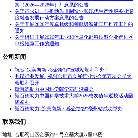
案（2026—2028年）》意见的公告
关于征求进一步推动先进制造业和现代生产性服务业深
度融合发展行动方案意见的公告
关于开展2026年度卓越级和领航级智能工厂推荐工作的
通知
关于组织开展2026年工业和信息化部科技型企业孵化器
申报推荐工作的通知
公司新闻
祝贺“皖美向新·移企绘智”宣城站顺利举办！
共谋行业发展 | 祝贺合肥市会展行业协会第五次会员大
会胜利召开
斯百德助力中国科学院学部前沿盛会
斯百德助力中国科学技术大学2026校友值年返校活动圆
满举办
斯百德助力“皖美向新・移企绘智”亳州站成功举办
联系我们
地址: 合肥蜀山区金寨路91号立基大厦A座13楼