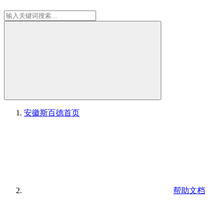
安徽斯百德
首页
帮助文档