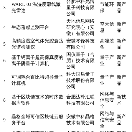
合肥中科光博
WARL-03 温湿度廓线激
节能环
新产
3
量子科技有限
光雷达
保
品
公司
天地信息网络
空天信
新产
4
生态遥感监测平台
研究院心（安
息
品
徽）有限公司
高精度温室气体光腔衰荡
安徽岑锋科技
高端装
新产
5
光谱检测仪
有限公司
备
品
国仪量子（合
基于钙离子超高保真度的
量子产
新产
6
肥）技术有限
离子阱量子计算机
业
品
公司
科大国盾量子
可调耦合百比特超导量子
量子产
新产
7
技术股份有限
计算机
业
品
公司
网络与
基于区块链技术的时序数
合肥达朴汇联
新技
8
信息安
据库软件
科技有限公司
术
全
网络与
晶格全域可信区块链云服
安徽中科晶格
新产
9
信息安
务平台
技术有限公司
品
全