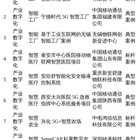
化
产业
中国移动通信
智能
典型
2
数字
宁德时代 5G 智慧工厂
集团福建有限
工厂
案例
化
公司
产业
智能
基于工业互联网的无锡
无锡物联网创
典型
3
数字
工厂
智能工厂案例
新促进中心
案例
化
产业
中国移动通信
智慧
泰安市中心医院移动物
标杆
4
数字
集团山东有限
医疗
联网智慧医院项目
案例
化
公司
产业
重庆新安碧捷
智慧
安欣舒智能化安全输液
典型
5
数字
物联科技有限
医疗
控制系统
案例
化
公司
产业
中国移动通信
智慧
西安大兴医院 5G 急救
典型
6
数字
集团陕西有限
医疗
指挥中心系统服务项目
案例
化
公司
产业
智慧
中电鸿信信息
标杆
7
数字
兴化 5G+智慧农场
农业
科技有限公司
案例
化
产业
智慧
SenseCAP 耘果数字农
深圳矽递科技
典型