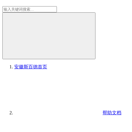
安徽斯百德
首页
帮助文档