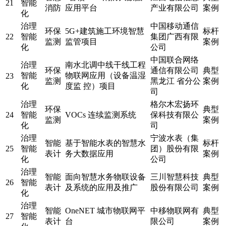
21
智能
消防
应用平台
产业有限公司
案例
化
治理
中国移动通信
环保
5G+建筑施工环境智慧
标杆
22
智能
集团广西有限
监测
监管项目
案例
化
公司
中国联合网络
治理
南水北调中线干线工程
环保
通信有限公司
典型
智能
物联网应用（设备温湿
23
监测
黑龙江 省分公
案例
化
度监 控）项目
司
治理
格尔木宏扬环
环保
典型
24
智能
VOCs 连续监测系统
保科技有限公
监测
案例
化
司
治理
宁波水表（集
智能
基于智能水表的智慧水
标杆
25
智能
团）股份有限
表计
务大数据应用
案例
化
公司
治理
智能
面向智慧水务物联设备
三川智慧科技
典型
26
智能
表计
及系统的应用及推广
股份有限公司
案例
化
治理
智能
OneNET 城市物联网平
中移物联网有
典型
27
智能
表计
台
限公司
案例