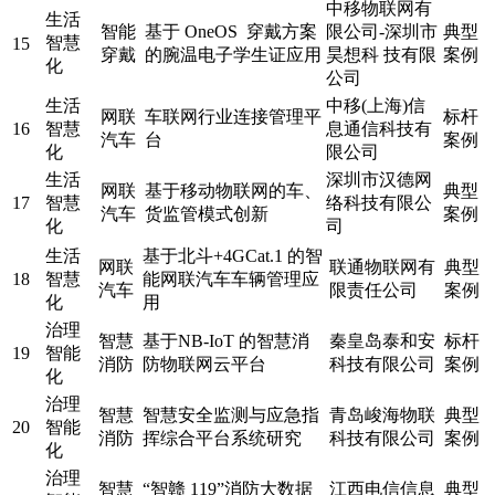
中移物联网有
生活
智能
基于 OneOS 穿戴方案
限公司-深圳市
典型
智慧
15
穿戴
的腕温电子学生证应用
昊想科 技有限
案例
化
公司
生活
中移(上海)信
网联
车联网行业连接管理平
标杆
16
智慧
息通信科技有
汽车
台
案例
化
限公司
生活
深圳市汉德网
网联
基于移动物联网的车、
典型
17
智慧
络科技有限公
汽车
货监管模式创新
案例
化
司
生活
基于北斗+4GCat.1 的智
网联
联通物联网有
典型
18
智慧
能网联汽车车辆管理应
汽车
限责任公司
案例
化
用
治理
智慧
基于NB-IoT 的智慧消
秦皇岛泰和安
标杆
19
智能
消防
防物联网云平台
科技有限公司
案例
化
治理
智慧
智慧安全监测与应急指
青岛峻海物联
典型
20
智能
消防
挥综合平台系统研究
科技有限公司
案例
化
治理
智慧
“智赣 119”消防大数据
江西电信信息
典型