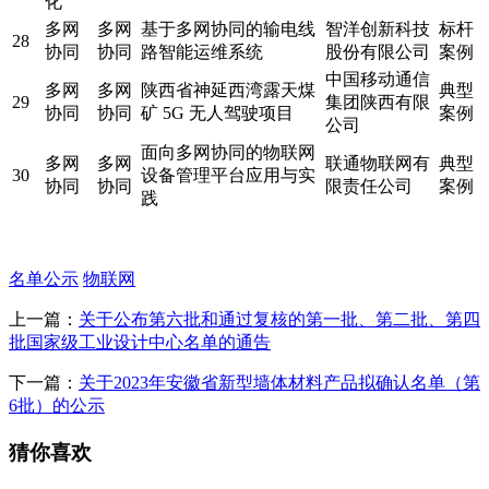
化
多网
多网
基于多网协同的输电线
智洋创新科技
标杆
28
协同
协同
路智能运维系统
股份有限公司
案例
中国移动通信
多网
多网
陕西省神延西湾露天煤
典型
29
集团陕西有限
协同
协同
矿 5G 无人驾驶项目
案例
公司
面向多网协同的物联网
多网
多网
联通物联网有
典型
30
设备管理平台应用与实
协同
协同
限责任公司
案例
践
名单公示
物联网
上一篇：
关于公布第六批和通过复核的第一批、第二批、第四
批国家级工业设计中心名单的通告
下一篇：
关于2023年安徽省新型墙体材料产品拟确认名单（第
6批）的公示
猜你喜欢