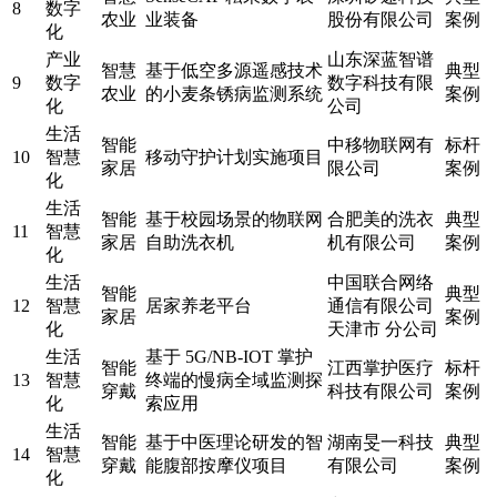
8
数字
农业
业装备
股份有限公司
案例
化
产业
山东深蓝智谱
智慧
基于低空多源遥感技术
典型
9
数字
数字科技有限
农业
的小麦条锈病监测系统
案例
化
公司
生活
智能
中移物联网有
标杆
10
智慧
移动守护计划实施项目
家居
限公司
案例
化
生活
智能
基于校园场景的物联网
合肥美的洗衣
典型
11
智慧
家居
自助洗衣机
机有限公司
案例
化
生活
中国联合网络
智能
典型
12
智慧
居家养老平台
通信有限公司
家居
案例
化
天津市 分公司
生活
基于 5G/NB-IOT 掌护
智能
江西掌护医疗
标杆
13
智慧
终端的慢病全域监测探
穿戴
科技有限公司
案例
化
索应用
生活
智能
基于中医理论研发的智
湖南旻一科技
典型
14
智慧
穿戴
能腹部按摩仪项目
有限公司
案例
化