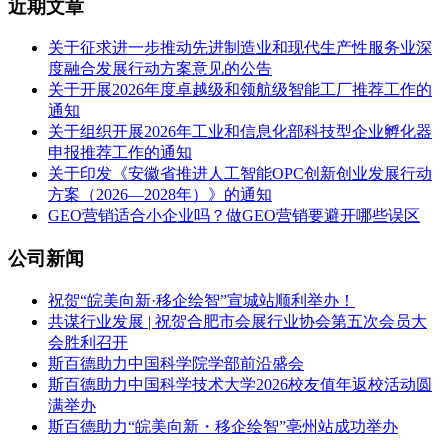
近期文章
关于征求进一步推动先进制造业和现代生产性服务业深
度融合发展行动方案意见的公告
关于开展2026年度卓越级和领航级智能工厂推荐工作的
通知
关于组织开展2026年工业和信息化部科技型企业孵化器
申报推荐工作的通知
关于印发《安徽省推进人工智能OPC创新创业发展行动
方案（2026—2028年）》的通知
GEO营销适合小企业吗？做GEO营销要避开哪些误区
公司新闻
祝贺“皖美向新·移企绘智”宣城站顺利举办！
共谋行业发展 | 祝贺合肥市会展行业协会第五次会员大
会胜利召开
斯百德助力中国科学院学部前沿盛会
斯百德助力中国科学技术大学2026校友值年返校活动圆
满举办
斯百德助力“皖美向新・移企绘智”亳州站成功举办