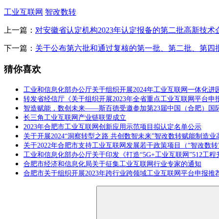
工业互联网
智改数转
上一篇：
对安徽省认定机构2023年认定报备的第二批高新技
下一篇：
关于公布第六批和通过复核的第一批、第二批、第四
猜你喜欢
工业和信息化部办公厅关于组织开展2024年工业互联网一体化进
转发省经信厅《关于组织开展2023年全省重点工业互联网平台申
智造赋能，数创未来——斯百德受邀参加第23届中国（合肥）国
长三角工业互联网产业链联盟成立
2023年合肥市工业互联网创新应用示范项目拟认定名单公示
关于开展2024“洞察转型之路 共创数智未来”智改数转赋能制造业
关于2022年合肥市支持工业互联网发展若干政策项目（“智改数
工业和信息化部办公厅关于印发《打造“5G+工业互联网”512工
合肥市经济和信息化局关于征集工业互联网行业专家的通知
合肥市关于组织开展2023年跨行业跨领域工业互联网平台申报推