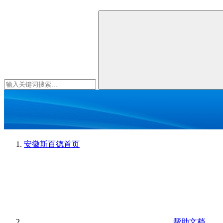
安徽斯百德
首页
帮助文档