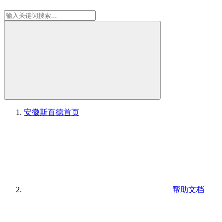
安徽斯百德
首页
帮助文档