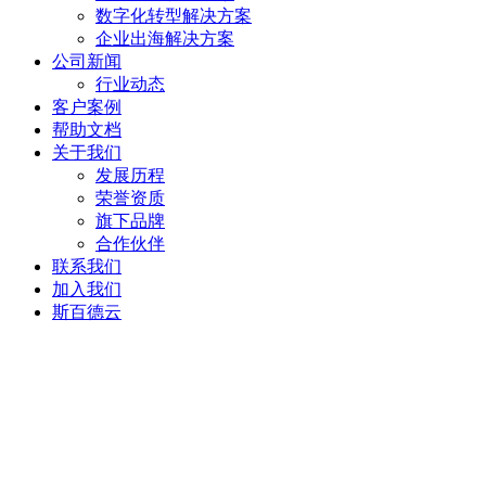
数字化转型解决方案
企业出海解决方案
公司新闻
行业动态
客户案例
帮助文档
关于我们
发展历程
荣誉资质
旗下品牌
合作伙伴
联系我们
加入我们
斯百德云