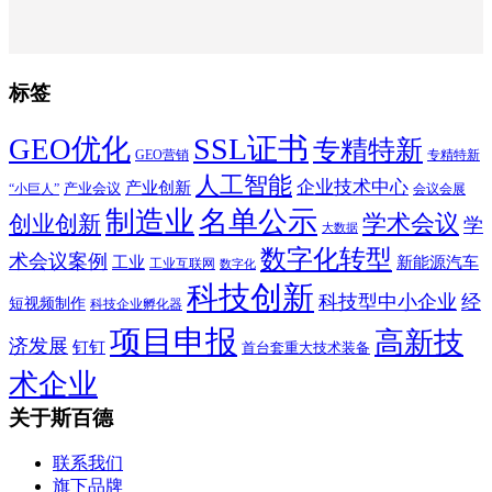
标签
SSL证书
GEO优化
专精特新
GEO营销
专精特新
人工智能
企业技术中心
产业创新
产业会议
“小巨人”
会议会展
制造业
名单公示
学术会议
创业创新
学
大数据
数字化转型
术会议案例
工业
新能源汽车
工业互联网
数字化
科技创新
科技型中小企业
经
短视频制作
科技企业孵化器
项目申报
高新技
济发展
钉钉
首台套重大技术装备
术企业
关于斯百德
联系我们
旗下品牌