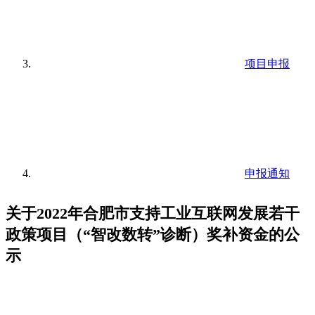
项目申报
申报通知
关于2022年合肥市支持工业互联网发展若干
政策项目（“智改数转”诊断）奖补资金的公
示