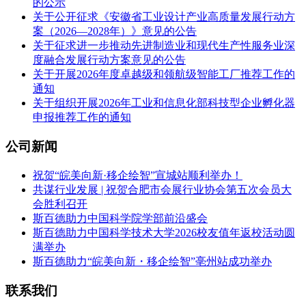
的公示
关于公开征求《安徽省工业设计产业高质量发展行动方
案（2026—2028年）》意见的公告
关于征求进一步推动先进制造业和现代生产性服务业深
度融合发展行动方案意见的公告
关于开展2026年度卓越级和领航级智能工厂推荐工作的
通知
关于组织开展2026年工业和信息化部科技型企业孵化器
申报推荐工作的通知
公司新闻
祝贺“皖美向新·移企绘智”宣城站顺利举办！
共谋行业发展 | 祝贺合肥市会展行业协会第五次会员大
会胜利召开
斯百德助力中国科学院学部前沿盛会
斯百德助力中国科学技术大学2026校友值年返校活动圆
满举办
斯百德助力“皖美向新・移企绘智”亳州站成功举办
联系我们