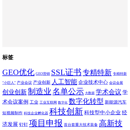
标签
SSL证书
GEO优化
专精特新
GEO营销
专精特新
人工智能
企业技术中心
产业创新
产业会议
“小巨人”
会议会展
制造业
名单公示
学术会议
创业创新
学
大数据
数字化转型
术会议案例
工业
新能源汽车
工业互联网
数字化
科技创新
科技型中小企业
经
短视频制作
科技企业孵化器
项目申报
高新技
济发展
钉钉
首台套重大技术装备