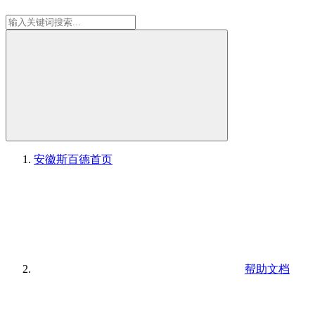
安徽斯百德
首页
帮助文档