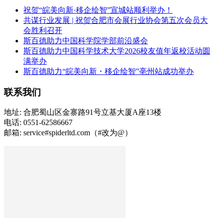
祝贺“皖美向新·移企绘智”宣城站顺利举办！
共谋行业发展 | 祝贺合肥市会展行业协会第五次会员大
会胜利召开
斯百德助力中国科学院学部前沿盛会
斯百德助力中国科学技术大学2026校友值年返校活动圆
满举办
斯百德助力“皖美向新・移企绘智”亳州站成功举办
联系我们
地址: 合肥蜀山区金寨路91号立基大厦A座13楼
电话: 0551-62586667
邮箱: service#spiderltd.com（#改为@）