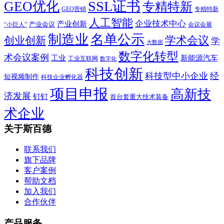
SSL证书
GEO优化
专精特新
GEO营销
专精特新
人工智能
企业技术中心
产业创新
产业会议
“小巨人”
会议会展
制造业
名单公示
学术会议
创业创新
学
大数据
数字化转型
术会议案例
工业
新能源汽车
工业互联网
数字化
科技创新
科技型中小企业
经
短视频制作
科技企业孵化器
项目申报
高新技
济发展
钉钉
首台套重大技术装备
术企业
关于斯百德
联系我们
旗下品牌
客户案例
帮助文档
加入我们
合作伙伴
产品服务