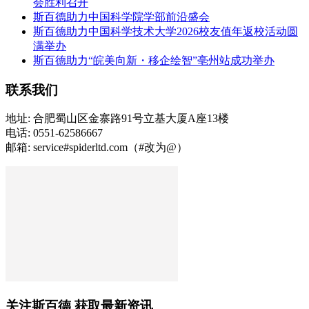
会胜利召开
斯百德助力中国科学院学部前沿盛会
斯百德助力中国科学技术大学2026校友值年返校活动圆
满举办
斯百德助力“皖美向新・移企绘智”亳州站成功举办
联系我们
地址: 合肥蜀山区金寨路91号立基大厦A座13楼
电话: 0551-62586667
邮箱: service#spiderltd.com（#改为@）
关注斯百德 获取最新资讯