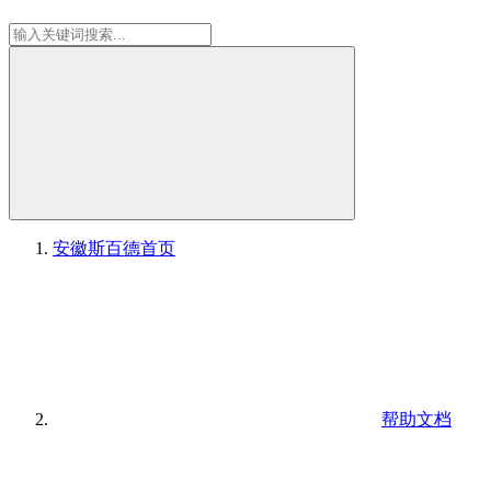
安徽斯百德
首页
帮助文档