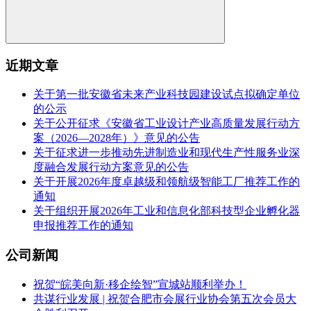
近期文章
关于第一批安徽省未来产业科技园建设试点拟确定单位
的公示
关于公开征求《安徽省工业设计产业高质量发展行动方
案（2026—2028年）》意见的公告
关于征求进一步推动先进制造业和现代生产性服务业深
度融合发展行动方案意见的公告
关于开展2026年度卓越级和领航级智能工厂推荐工作的
通知
关于组织开展2026年工业和信息化部科技型企业孵化器
申报推荐工作的通知
公司新闻
祝贺“皖美向新·移企绘智”宣城站顺利举办！
共谋行业发展 | 祝贺合肥市会展行业协会第五次会员大