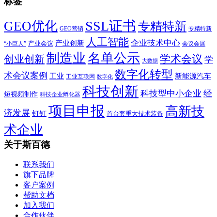
标签
SSL证书
GEO优化
专精特新
GEO营销
专精特新
人工智能
企业技术中心
产业创新
产业会议
“小巨人”
会议会展
制造业
名单公示
学术会议
创业创新
学
大数据
数字化转型
术会议案例
工业
新能源汽车
工业互联网
数字化
科技创新
科技型中小企业
经
短视频制作
科技企业孵化器
项目申报
高新技
济发展
钉钉
首台套重大技术装备
术企业
关于斯百德
联系我们
旗下品牌
客户案例
帮助文档
加入我们
合作伙伴