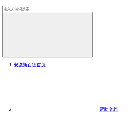
安徽斯百德
首页
帮助文档