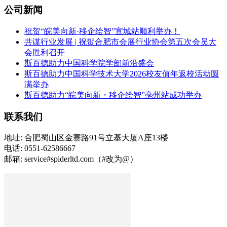
公司新闻
祝贺“皖美向新·移企绘智”宣城站顺利举办！
共谋行业发展 | 祝贺合肥市会展行业协会第五次会员大
会胜利召开
斯百德助力中国科学院学部前沿盛会
斯百德助力中国科学技术大学2026校友值年返校活动圆
满举办
斯百德助力“皖美向新・移企绘智”亳州站成功举办
联系我们
地址: 合肥蜀山区金寨路91号立基大厦A座13楼
电话: 0551-62586667
邮箱: service#spiderltd.com（#改为@）