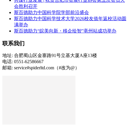
共谋行业发展 | 祝贺合肥市会展行业协会第五次会员大
会胜利召开
斯百德助力中国科学院学部前沿盛会
斯百德助力中国科学技术大学2026校友值年返校活动圆
满举办
斯百德助力“皖美向新・移企绘智”亳州站成功举办
联系我们
地址: 合肥蜀山区金寨路91号立基大厦A座13楼
电话: 0551-62586667
邮箱: service#spiderltd.com（#改为@）