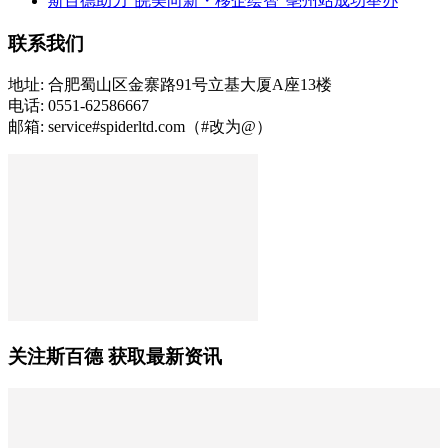
斯百德助力“皖美向新・移企绘智”亳州站成功举办
联系我们
地址: 合肥蜀山区金寨路91号立基大厦A座13楼
电话: 0551-62586667
邮箱: service#spiderltd.com（#改为@）
关注斯百德 获取最新资讯