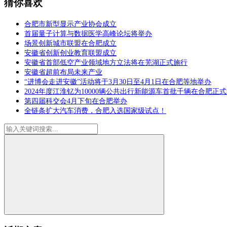
猜你喜欢
合肥市新型显示产业协会成立
首届量子计算与数据医学高峰论坛将举办
场景创新城市联盟在合肥成立
安徽省创新创业教育联盟成立
安徽省首部低空产业领域地方立法将在芜湖正式施行
安徽省超前布局未来产业
“进博会走进安徽”活动将于3月30日至4月1日在合肥等地举办
2024年度江淮钇为10000辆公共出行新能源车首批千辆在合肥正
第四届科交会4月下旬在合肥举办
全链条扩大汽车消费，合肥入选国家级试点！