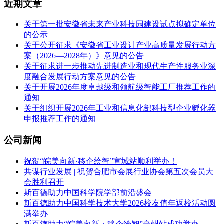
近期文章
关于第一批安徽省未来产业科技园建设试点拟确定单位
的公示
关于公开征求《安徽省工业设计产业高质量发展行动方
案（2026—2028年）》意见的公告
关于征求进一步推动先进制造业和现代生产性服务业深
度融合发展行动方案意见的公告
关于开展2026年度卓越级和领航级智能工厂推荐工作的
通知
关于组织开展2026年工业和信息化部科技型企业孵化器
申报推荐工作的通知
公司新闻
祝贺“皖美向新·移企绘智”宣城站顺利举办！
共谋行业发展 | 祝贺合肥市会展行业协会第五次会员大
会胜利召开
斯百德助力中国科学院学部前沿盛会
斯百德助力中国科学技术大学2026校友值年返校活动圆
满举办