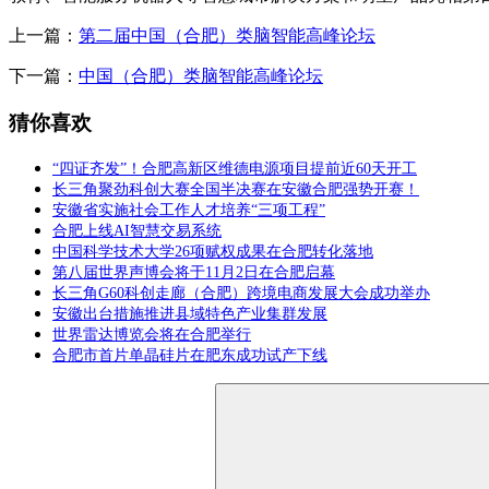
上一篇：
第二届中国（合肥）类脑智能高峰论坛
下一篇：
中国（合肥）类脑智能高峰论坛
猜你喜欢
“四证齐发”！合肥高新区维德电源项目提前近60天开工
长三角聚劲科创大赛全国半决赛在安徽合肥强势开赛！
安徽省实施社会工作人才培养“三项工程”
合肥上线AI智慧交易系统
中国科学技术大学26项赋权成果在合肥转化落地
第八届世界声博会将于11月2日在合肥启幕
长三角G60科创走廊（合肥）跨境电商发展大会成功举办
安徽出台措施推进县域特色产业集群发展
世界雷达博览会将在合肥举行
合肥市首片单晶硅片在肥东成功试产下线