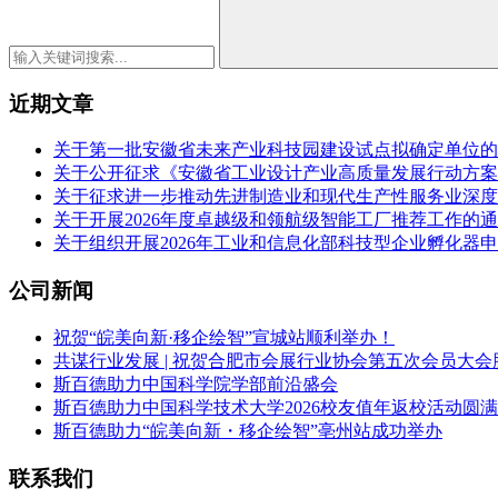
近期文章
关于第一批安徽省未来产业科技园建设试点拟确定单位的
关于公开征求《安徽省工业设计产业高质量发展行动方案（2
关于征求进一步推动先进制造业和现代生产性服务业深度
关于开展2026年度卓越级和领航级智能工厂推荐工作的
关于组织开展2026年工业和信息化部科技型企业孵化器
公司新闻
祝贺“皖美向新·移企绘智”宣城站顺利举办！
共谋行业发展 | 祝贺合肥市会展行业协会第五次会员大会
斯百德助力中国科学院学部前沿盛会
斯百德助力中国科学技术大学2026校友值年返校活动圆
斯百德助力“皖美向新・移企绘智”亳州站成功举办
联系我们