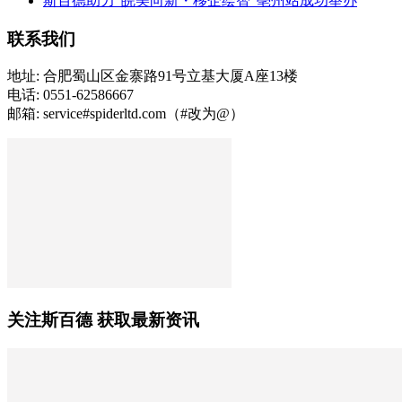
斯百德助力“皖美向新・移企绘智”亳州站成功举办
联系我们
地址: 合肥蜀山区金寨路91号立基大厦A座13楼
电话: 0551-62586667
邮箱: service#spiderltd.com（#改为@）
关注斯百德 获取最新资讯