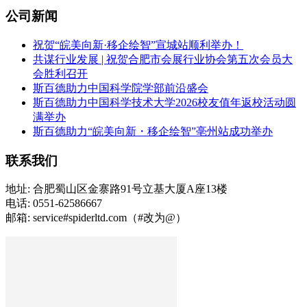
公司新闻
祝贺“皖美向新·移企绘智”宣城站顺利举办！
共谋行业发展 | 祝贺合肥市会展行业协会第五次会员大
会胜利召开
斯百德助力中国科学院学部前沿盛会
斯百德助力中国科学技术大学2026校友值年返校活动圆
满举办
斯百德助力“皖美向新・移企绘智”亳州站成功举办
联系我们
地址: 合肥蜀山区金寨路91号立基大厦A座13楼
电话: 0551-62586667
邮箱: service#spiderltd.com（#改为@）