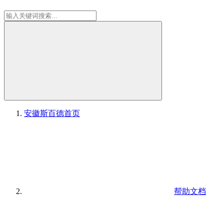
安徽斯百德
首页
帮助文档