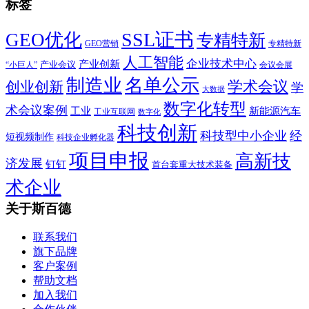
标签
SSL证书
GEO优化
专精特新
GEO营销
专精特新
人工智能
企业技术中心
产业创新
产业会议
“小巨人”
会议会展
制造业
名单公示
学术会议
创业创新
学
大数据
数字化转型
术会议案例
工业
新能源汽车
工业互联网
数字化
科技创新
科技型中小企业
经
短视频制作
科技企业孵化器
项目申报
高新技
济发展
钉钉
首台套重大技术装备
术企业
关于斯百德
联系我们
旗下品牌
客户案例
帮助文档
加入我们