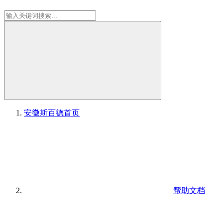
安徽斯百德
首页
帮助文档