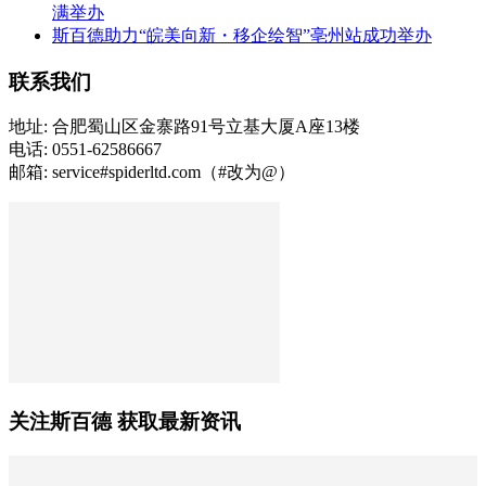
满举办
斯百德助力“皖美向新・移企绘智”亳州站成功举办
联系我们
地址: 合肥蜀山区金寨路91号立基大厦A座13楼
电话: 0551-62586667
邮箱: service#spiderltd.com（#改为@）
关注斯百德 获取最新资讯