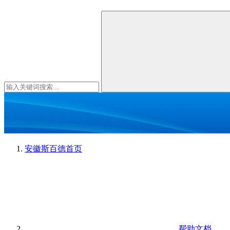
安徽斯百德
首页
帮助文档