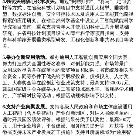
4.强化关键核心技术攻关。
通过“揭榜挂帅”、“赛马”、定向委
托等方式，在省级科技计划项目中支持通用大模型、垂类模
型、数据标注创新、安全可控技术以及通用人工智能其他路径
探索的应用研究。在省自然科学基金中设立人工智能赋能科学
研究项目指南，重点支持青年人才使用AI科研工具开展基础
研究。在省科技计划项目设立AI青年科学家项目指南，支持
青年科学家开展垂类模型研发、工程化创新和非共识项目等攻
关。
5.举办创新应用活动。
举办通用人工智能创新应用全国大赛，
努力打造成为全国性著名赛事，对创新能力强、市场前景广、
应用成效显著并在皖落地的获奖项目和团队，省市统筹相关基
金资金，同等条件下优先给予股权投资、债权投入、人才奖
励、大赛奖金等在皖创新创业政策支持，最高支持3000万元。
鼓励国家级学会在皖举办人工智能领域高水平、高规格学术研
讨、产学研对接等活动，根据活动规模影响予以支持。
6.支持产业集聚发展。
支持各级人民政府和市场主体建设通用
人工智能（含具身智能）产业创新园区，对纳入省级名单的，
适时开展园区绩效评价。根据结果分类予以奖励，最高500万
元，用于企业培育、平台建设、服务能力提升等。对获得《安
徽省支持未来产业发展若干措施》支持且所属领域为“通用智