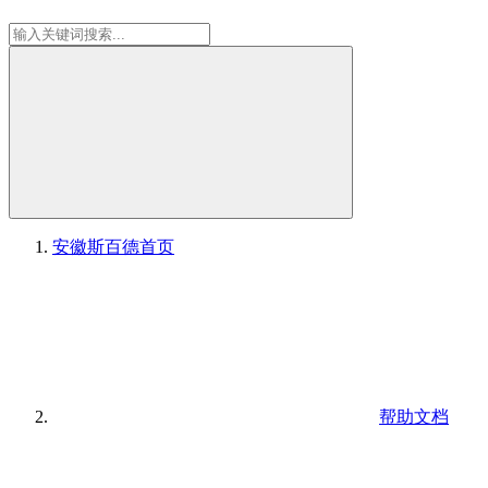
安徽斯百德
首页
帮助文档