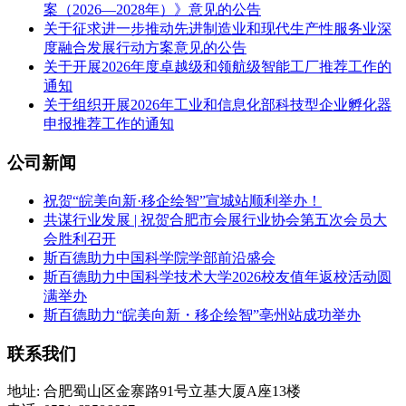
案（2026—2028年）》意见的公告
关于征求进一步推动先进制造业和现代生产性服务业深
度融合发展行动方案意见的公告
关于开展2026年度卓越级和领航级智能工厂推荐工作的
通知
关于组织开展2026年工业和信息化部科技型企业孵化器
申报推荐工作的通知
公司新闻
祝贺“皖美向新·移企绘智”宣城站顺利举办！
共谋行业发展 | 祝贺合肥市会展行业协会第五次会员大
会胜利召开
斯百德助力中国科学院学部前沿盛会
斯百德助力中国科学技术大学2026校友值年返校活动圆
满举办
斯百德助力“皖美向新・移企绘智”亳州站成功举办
联系我们
地址: 合肥蜀山区金寨路91号立基大厦A座13楼