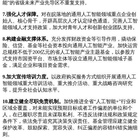
能”的省级未来产业先导区不重复支持。
7.强化人才保障。
对在皖落地的通用人工智能领域重点企业创
始人、核心骨干，开辟高层次人才认定绿色通道。完善人工智
能领域人才支持政策，加大对青年人才和创新创业团队支持。
8.构建金融支撑体系。
充分发挥财政资金等引导作用，撬动保
险、信贷、基金等社会资本投向通用人工智能产业。加快运营
总规模不低于200亿元的省人工智能产业主题基金，以参股方
式支持市国资平台、市场主体等设立通用人工智能领域子基
金，满足企业和项目资金需求。
9.加大宣传培训力度。
以政府购买服务方式组织开展通用人工
智能领域重大培训活动、重大推介活动、重大战略咨询研究
等，提升全社会认知水平。
10.建立健全尽职免责机制。
加快推进全省“人工智能+”行业和
区域全覆盖，对未能实现预期目标或者工作偏差的单位和个
人，在已履职尽责且未谋取私利、不违反法律法规和政策规定
条件下，依法免于追究其决策失误责任。基金管理应建立健全
保护改革、鼓励探索、宽容失误、纠正偏差的容错纠错实施细
则。