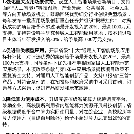
1.强化重大应用场景供给。
设立人工智能场景创新项目，支持
面向“人工智能+”科技创新、产业升级、公共服务、社会民生
等方向开放场景机会，鼓励围绕优势细分行业创设典型场景，
每年发布一批应用场景创新重点任务并组织“揭榜挂帅”，对揭
榜成功的项目给予不超过场景开发投入的20%、最高1000万元
支持。支持建设科学研究领域人工智能应用基地，按不超过项
目主体当年研发投入的30%，给予最高1000万元支持。
2.促进垂类模型应用。
开展省级“十大”通用人工智能场景应用
标杆评比，对评选优秀的案例给予场景开发投入的20%、最高
100万元支持，同等条件下优先推荐申报国家级人工智能示范
应用场景。本项政策条款与第1条中应用场景揭榜项目政策不
重复资金支持。对通用人工智能创新产品，支持申报省“三首”
产品，对符合条件的，在招投标和政府采购中可采用首购、订
购等方式采购，促进产品研发和示范应用。
3.降低算力使用成本。
升级完善省级智能算力统筹调度平台。
鼓励企业、高校院所利用省内智能算力资源开展科技创新，省
级根据调度平台中算力实际使用量，对在皖企业、高校院所等
算力使用方（自建自用除外）给予不超过算力总支出20%的支
持。