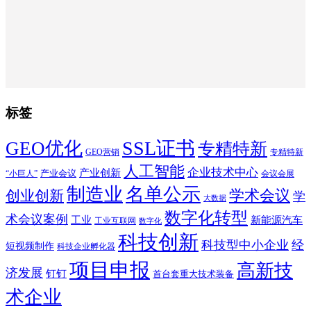
标签
SSL证书
GEO优化
专精特新
GEO营销
专精特新
人工智能
企业技术中心
产业创新
产业会议
“小巨人”
会议会展
制造业
名单公示
学术会议
创业创新
学
大数据
数字化转型
术会议案例
工业
新能源汽车
工业互联网
数字化
科技创新
科技型中小企业
经
短视频制作
科技企业孵化器
项目申报
高新技
济发展
钉钉
首台套重大技术装备
术企业