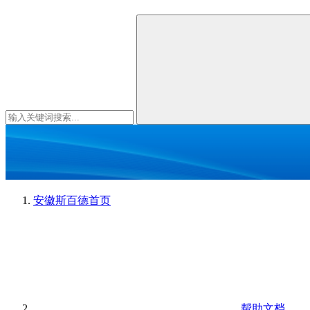
安徽斯百德
首页
帮助文档