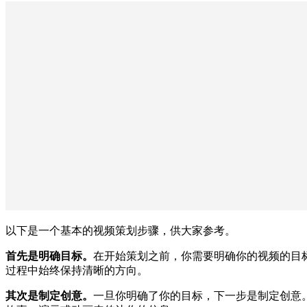
以下是一个基本的视频策划步骤，供大家参考。
首先是明确目标。
在开始策划之前，你需要明确你的视频的目
过程中始终保持清晰的方向。
其次是制定创意。
一旦你明确了你的目标，下一步是制定创意