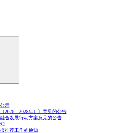
公示
026—2028年）》意见的公告
融合发展行动方案意见的公告
通知
申报推荐工作的通知