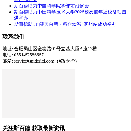
斯百德助力中国科学院学部前沿盛会
斯百德助力中国科学技术大学2026校友值年返校活动圆
满举办
斯百德助力“皖美向新・移企绘智”亳州站成功举办
联系我们
地址: 合肥蜀山区金寨路91号立基大厦A座13楼
电话: 0551-62586667
邮箱: service#spiderltd.com（#改为@）
关注斯百德 获取最新资讯