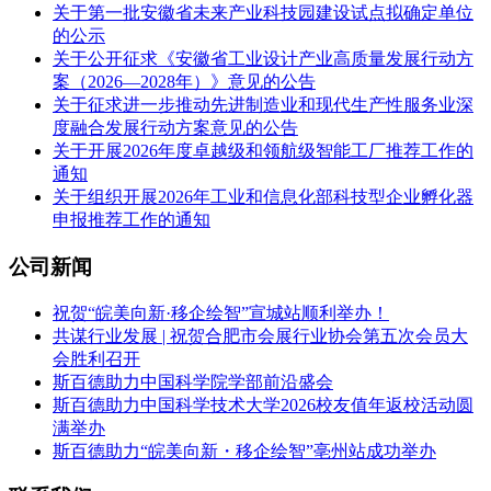
关于第一批安徽省未来产业科技园建设试点拟确定单位
的公示
关于公开征求《安徽省工业设计产业高质量发展行动方
案（2026—2028年）》意见的公告
关于征求进一步推动先进制造业和现代生产性服务业深
度融合发展行动方案意见的公告
关于开展2026年度卓越级和领航级智能工厂推荐工作的
通知
关于组织开展2026年工业和信息化部科技型企业孵化器
申报推荐工作的通知
公司新闻
祝贺“皖美向新·移企绘智”宣城站顺利举办！
共谋行业发展 | 祝贺合肥市会展行业协会第五次会员大
会胜利召开
斯百德助力中国科学院学部前沿盛会
斯百德助力中国科学技术大学2026校友值年返校活动圆
满举办
斯百德助力“皖美向新・移企绘智”亳州站成功举办